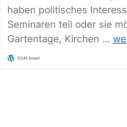
haben politisches Intere
Seminaren teil oder sie mö
Die
Gartentage, Kirchen …
we
Hegge
–
Wege
CC4F Soest
zu
Bildung
und
zu
Gott