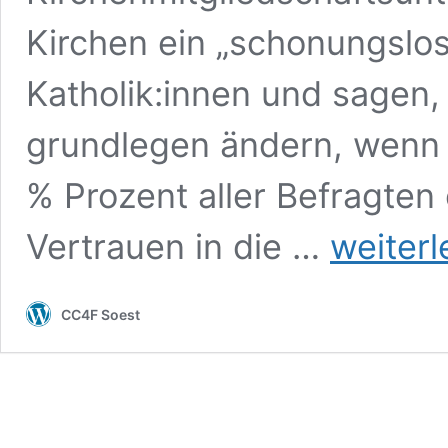
Kirchen ein „schonungslo
Katholik:innen und sagen,
grundlegen ändern, wenn s
% Prozent aller Befragten 
Kirche
Vertrauen in die …
weiter
als
Kämpferin
für
CC4F Soest
Mitgeschöpfe,
Menschenwürde
und
soziale
Gerechtigkeit