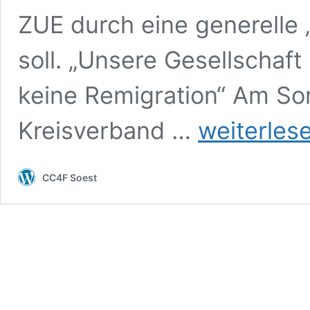
ZUE durch eine generelle 
soll. „Unsere Gesellschaft
keine Remigration“ Am Son
Migration
Kreisverband …
weiterles
menschenwürdig
gestalten
–
CC4F Soest
Soester
demonstrieren
für
Menschenrecht