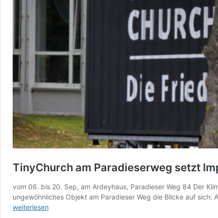
TinyChurch am Paradieserweg setzt Im
vom 06. bis 20. Sep, am Ardeyhaus, Paradieser Weg 84 Der Klim
ungewöhnliches Objekt am Paradieser Weg die Blicke auf sich: Au
weiterlesen