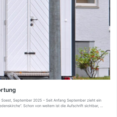
ortung
e Soest, September 2025 – Seit Anfang September zieht ein
TinyChu
denskirche“. Schon von weitem ist die Aufschrift sichtbar, …
am
Paradie