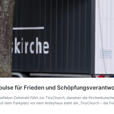
pulse für Frieden und Schöpfungsverantw
afieber-Zeitstrahl führt zur TinyChurch, daneben die Kirchenkutsch
f dem Parkplatz vor dem Ardeyhaus steht die „TinyChurch – die Frie