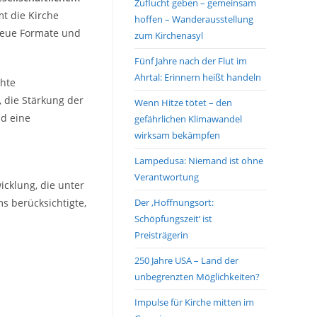
Zuflucht geben – gemeinsam
 die Kirche
hoffen – Wanderausstellung
Neue Formate und
zum Kirchenasyl
Fünf Jahre nach der Flut im
Ahrtal: Erinnern heißt handeln
chte
, die Stärkung der
Wenn Hitze tötet – den
nd eine
gefährlichen Klimawandel
wirksam bekämpfen
Lampedusa: Niemand ist ohne
Verantwortung
icklung, die unter
s berücksichtigte,
Der ‚Hoffnungsort:
Schöpfungszeit‘ ist
Preisträgerin
250 Jahre USA – Land der
unbegrenzten Möglichkeiten?
Impulse für Kirche mitten im