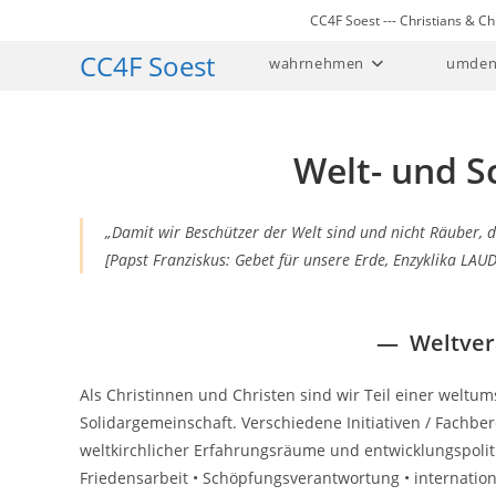
Zum
CC4F Soest --- Christians & 
Inhalt
CC4F Soest
wahrnehmen
umden
springen
Welt- und 
„Damit wir Beschützer der Welt sind und nicht Räuber, 
[Papst Franziskus: Gebet für unsere Erde,
Enzyklika LAUD
—
Weltver
Als Christinnen und Christen sind wir Teil einer weltu
Solidargemeinschaft. Verschiedene Initiativen / Fachbe
weltkirchlicher Erfahrungsräume und entwicklungspoliti
Friedensarbeit • Schöpfungsverantwortung • internationa