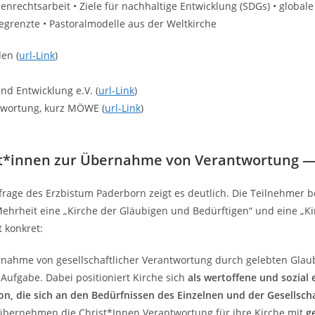
rechtsarbeit • Ziele für nachhaltige Entwicklung (SDGs) • globale 
egrenzte • Pastoralmodelle aus der Weltkirche
en (
url-Link
)
nd Entwicklung e.V. (
url-Link
)
twortung, kurz MÖWE (
url-Link
)
ist*innen zur Übernahme von Verantwortung
rage des Erzbistum Paderborn zeigt es deutlich. Die Teilnehmer 
ehrheit eine „Kirche der Gläubigen und Bedürftigen“ und eine „Kir
 konkret:
nahme von gesellschaftlicher Verantwortung durch gelebten Glaub
 Aufgabe. Dabei positioniert Kirche sich
als wertoffene und sozial 
ion, die sich an den Bedürfnissen des Einzelnen und der Gesellscha
übernehmen die Christ*Innen Verantwortung für ihre Kirche mit
g