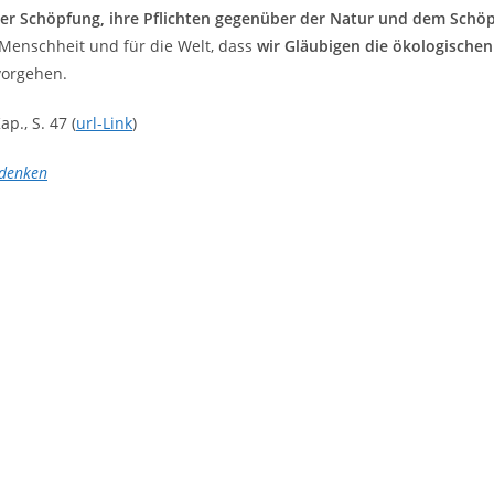
der Schöpfung, ihre Pflichten gegenüber der Natur und dem Schöp
e Menschheit und für die Welt, dass
wir Gläubigen die ökologischen
vorgehen.
p., S. 47 (
url-Link
)
 denken