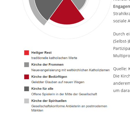
Engagem
Strahlkr
soziale 
Durch e
(Selbst-
Partizip
Multipro
Quelle: 
Die Kirc
anderem 
um dara