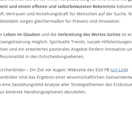
ent und einem offenen und selbstbewussten Bekenntnis
bekommt
aft, Vertrauen und Anziehungskraft für Menschen auf der Suche. 
Aktivitäten sorgen gleichermaßen für Präsenz und Innovation.
in
Leben im Glauben
und die
Verbreitung des Wortes Gottes
ist e
)Evangelisierung möglich. Spirituelle Trends, soziale Hilfeleistungen
ation und ein erweitertes pastorales Angebot fördern Innovation u
fessionalität in den Entscheidungsebenen.
Kirchenbilder – Ein Ziel vor Augen; Webseite des EGV PB (
url-Link
)
henbilder sind das Ergebnis einer wissenschaftlichen Szenarioentw
eine Gestaltungsfeld-Analyse aller Strategiethemen des Erzbistum
us konkrete Handlungsoptionen abzuleiten.