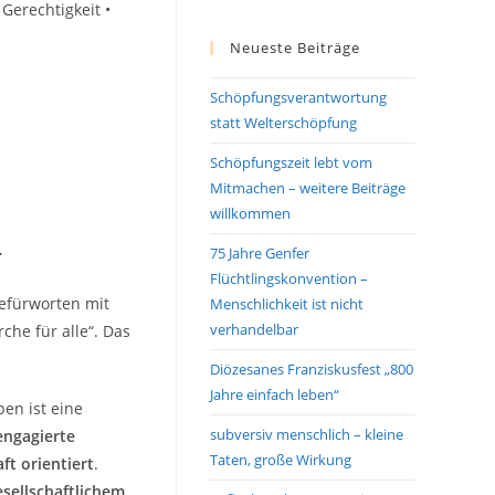
Gerechtigkeit •
Neueste Beiträge
Schöpfungsverantwortung
statt Welterschöpfung
Schöpfungszeit lebt vom
Mitmachen – weitere Beiträge
willkommen
—
75 Jahre Genfer
Flüchtlingskonvention –
befürworten mit
Menschlichkeit ist nicht
verhandelbar
che für alle“. Das
Diözesanes Franziskusfest „800
Jahre einfach leben“
en ist eine
subversiv menschlich – kleine
engagierte
Taten, große Wirkung
ft orientiert
.
esellschaftlichem