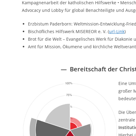
Kampagnenarbeit der katholischen Hilfswerke • Menschen
Advocacy und Lobby für global Benachteiligte und Ausg
Erzbistum Paderborn: Weltmission-Entwicklung-Fried
Bischöfliches Hilfswerk MISEREOR e. V. (
url-Link
)
Brot für die Welt – Evangelisches Werk für Diakonie u
Amt für Mission, Ökumene und kirchliche Weltveran
—
Bereitschaft der Chr
Eine Umf
großer M
bedeutet
Die Über
zentrale
Institut
Hierbei 