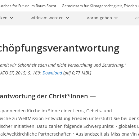
Churches for Future im Raum Soest --- Gemeinsam für Klimagerechtigkeit, Friede
ken
wirksam werden
voran gehen
a
Schöpfungsverantwortung
damit wir Schönheit säen und nicht Verseuchung und Zerstörung.“
ATO SI’, 2015;
S. 169
;
Download
(pdf 0,77 MB),
]
antwortung der Christ*Innen
—
mspannenden Kirche im Sinne einer Lern-, Gebets- und
reiche zu WeltMission-Entwicklung-Frieden unterstützt Sie bei der 
scher Initiativen. Dazu zählen folgende Schwerpunkte: • globales 
le/weltkirchliche Partnerschaften • Auslandszeit als Missionar/in a