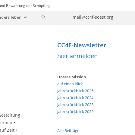
n und Bewahrung der Schöpfung
Website-
mail@cc4f-soest.org
nders leben
Suche
umschalten
CC4F-Newsletter
hier anmelden
Unsere Mission
auf einen Blick
Jahresrückblick 202
5
Jahresrückblick 2024
Jahresrückblick 2023
Jahresrückblick 2022
Gestaltung
Lernen •
uf Zeit •
Alle Beiträge