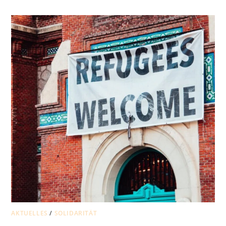
VOM
MITMACHEN
–
WEITERE
BEITRÄGE
WILLKOMMEN
AKTUELLES
/
SOLIDARITÄT