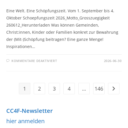
Eine Welt. Eine Schöpfungszeit. Vom 1. September bis 4.
Oktober Schoepfungszeit 2026_Motto_Grosszuegigkeit
260612_Herunterladen Was können Gemeinden,
Christ:innen, Kinder oder Familien konkret zur Bewahrung
der (Mit-)Schöpfung beitragen? Eine ganze Menge!
Inspirationen…
FÜR
KOMMENTARE DEAKTIVIERT
2026-06-30
WANDKALENDER
SCHÖPFUNGSZEIT
2026
–
ÜBER
UNS
BESTELLEN
1
2
3
4
…
146
Zur näch
UND
PREISVORTEIL
NUTZEN
CC4F-Newsletter
hier anmelden