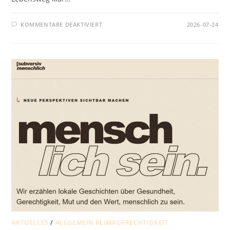
FÜR
KOMMENTARE DEAKTIVIERT
2026-07-24
DIÖZESANES
FRANZISKUSFEST
„800
JAHRE
EINFACH
LEBEN“
AKTUELLES
/
ALLGEMEIN KLIMAGERECHTIGKEIT