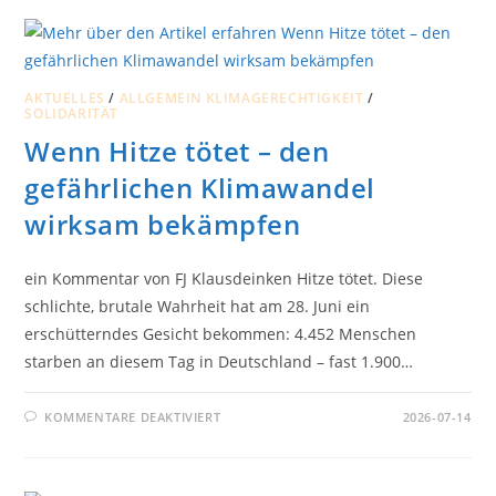
DER
FLUT
IM
AHRTAL:
ERINNERN
HEISST H
ANDELN
AKTUELLES
/
ALLGEMEIN KLIMAGERECHTIGKEIT
/
SOLIDARITÄT
Wenn Hitze tötet – den
gefährlichen Klimawandel
wirksam bekämpfen
ein Kommentar von FJ Klausdeinken Hitze tötet. Diese
schlichte, brutale Wahrheit hat am 28. Juni ein
erschütterndes Gesicht bekommen: 4.452 Menschen
starben an diesem Tag in Deutschland – fast 1.900…
FÜR
KOMMENTARE DEAKTIVIERT
2026-07-14
WENN
HITZE
TÖTET
–
DEN