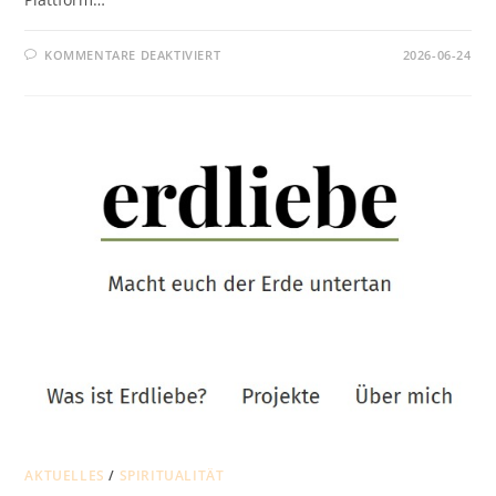
FÜR
KOMMENTARE DEAKTIVIERT
2026-06-24
DER
GLAUBE
TRÄGT
ZUM
SCHUTZ
DES
LEBENS
UND
DER
NATUR
BEI
AKTUELLES
/
SPIRITUALITÄT