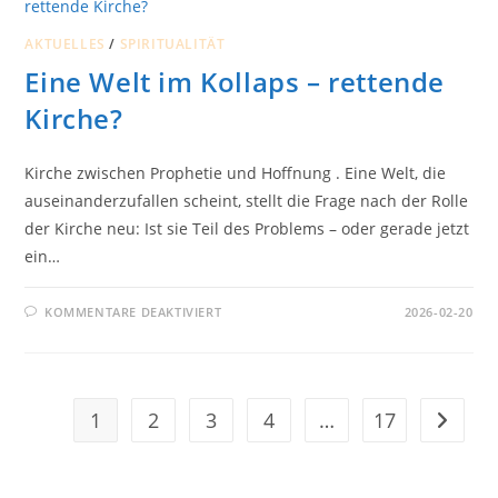
AKTUELLES
/
SPIRITUALITÄT
Eine Welt im Kollaps – rettende
Kirche?
Kirche zwischen Prophetie und Hoffnung . Eine Welt, die
auseinanderzufallen scheint, stellt die Frage nach der Rolle
der Kirche neu: Ist sie Teil des Problems – oder gerade jetzt
ein…
FÜR
KOMMENTARE DEAKTIVIERT
2026-02-20
EINE
WELT
IM
KOLLAPS
–
RETTENDE
KIRCHE?
1
2
3
4
…
17
Zur näch