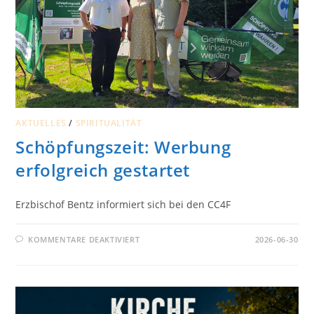
AKTUELLES
/
SPIRITUALITÄT
Schöpfungszeit: Werbung
erfolgreich gestartet
Erzbischof Bentz informiert sich bei den CC4F
FÜR
KOMMENTARE DEAKTIVIERT
2026-06-30
SCHÖPFUNGSZEIT:
WERBUNG
ERFOLGREICH
GESTARTET