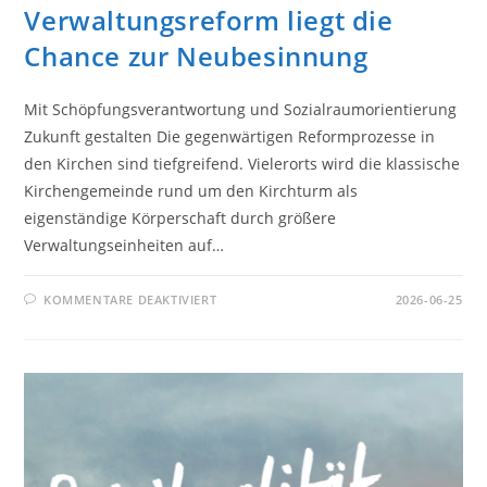
Verwaltungsreform liegt die
Chance zur Neubesinnung
Mit Schöpfungsverantwortung und Sozialraumorientierung
Zukunft gestalten Die gegenwärtigen Reformprozesse in
den Kirchen sind tiefgreifend. Vielerorts wird die klassische
Kirchengemeinde rund um den Kirchturm als
eigenständige Körperschaft durch größere
Verwaltungseinheiten auf…
FÜR
KOMMENTARE DEAKTIVIERT
2026-06-25
KIRCHE,
WOZU
BIST
DU
DA?
VOR
DER
VERWALTUNGSREFORM
LIEGT
DIE
CHANCE
ZUR
NEUBESINNUNG