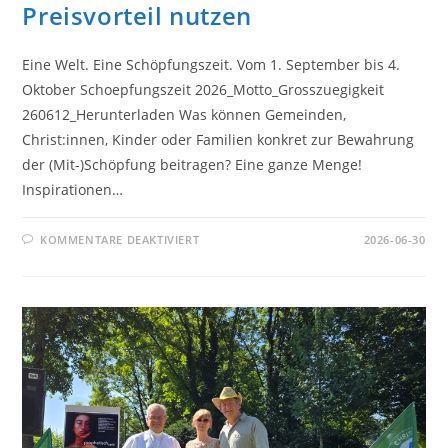
Preisvorteil nutzen
Eine Welt. Eine Schöpfungszeit. Vom 1. September bis 4.
Oktober Schoepfungszeit 2026_Motto_Grosszuegigkeit
260612_Herunterladen Was können Gemeinden,
Christ:innen, Kinder oder Familien konkret zur Bewahrung
der (Mit-)Schöpfung beitragen? Eine ganze Menge!
Inspirationen…
FÜR
KOMMENTARE DEAKTIVIERT
2026-06-30
WANDKALENDER
SCHÖPFUNGSZEIT
2026
–
ÜBER
UNS
BESTELLEN
UND
PREISVORTEIL
NUTZEN