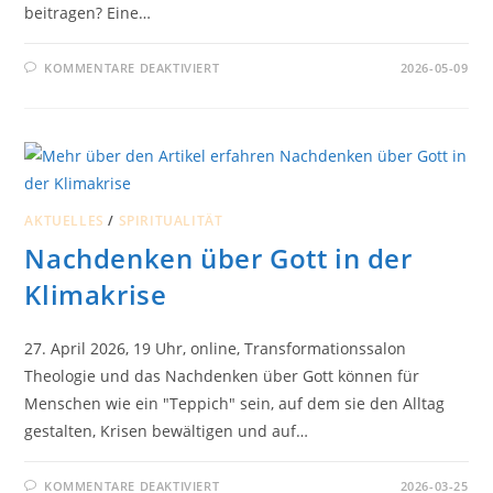
beitragen? Eine…
FÜR
KOMMENTARE DEAKTIVIERT
2026-05-09
WANDKALENDER
SCHÖPFUNGSZEIT
2026
–
BIS
ZUM
31.
MAI
ÜBER
UNS
AKTUELLES
/
SPIRITUALITÄT
BESTELLEN
UND
Nachdenken über Gott in der
EXKLUSIVPREIS
NUTZEN
Klimakrise
27. April 2026, 19 Uhr, online, Transformationssalon
Theologie und das Nachdenken über Gott können für
Menschen wie ein "Teppich" sein, auf dem sie den Alltag
gestalten, Krisen bewältigen und auf…
FÜR
KOMMENTARE DEAKTIVIERT
2026-03-25