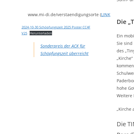
www.mi-di.de/verstaendigungsorte (
LINK
Die „
2024-10-30 Schöpfungszeit 2025 Poster CC4F
V25
Herunterladen
Ein mobi
Sie sind
Sonderpreis der ACK für
des „Tin
Schöpfungszeit überreicht
„Kirche“
kommen. 
Schulwer
Paderbor
hohe Got
Weitere D
„Kirche 
Die T