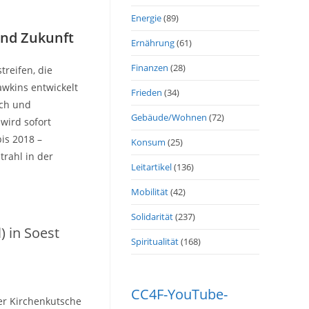
Energie
(89)
und Zukunft
Ernährung
(61)
Finanzen
(28)
reifen, die
awkins entwickelt
Frieden
(34)
ich und
Gebäude/Wohnen
(72)
wird sofort
is 2018 –
Konsum
(25)
trahl in der
Leitartikel
(136)
Mobilität
(42)
Solidarität
(237)
 in Soest
Spiritualität
(168)
CC4F-YouTube-
der Kirchenkutsche