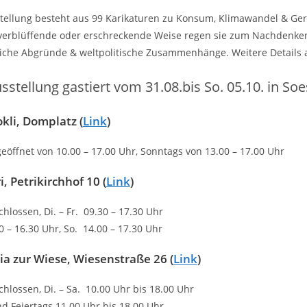
tellung besteht aus 99 Karikaturen zu Konsum, Klimawandel & Gere
 verblüffende oder erschreckende Weise regen sie zum Nachdenke
che Abgründe & weltpolitische Zusammenhänge. Weitere Details a
sstellung gastiert vom 31.08.bis So. 05.10. in Soe
okli
, Domplatz (
Link
)
geöffnet von 10.00 – 17.00 Uhr, Sonntags von 13.00 – 17.00 Uhr
i
, Petrikirchhof 10 (
Link
)
hlossen, Di. – Fr. 09.30 – 17.30 Uhr
0 – 16.30 Uhr, So. 14.00 – 17.30 Uhr
ia zur Wiese
, Wiesenstraße 26 (
Link
)
hlossen, Di. – Sa. 10.00 Uhr bis 18.00 Uhr
d Feiertags 11.00 Uhr bis 18.00 Uhr