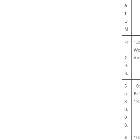
A
T
U
M
Fr
13
.
We
2
An
9.
8.
S
10
a.
Br
3
13
0.
0
8.
S
10