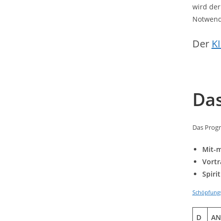
wird der
Notwend
Der
K
Da
Das Progr
Mit-
Vortr
Spiri
Schöpfungs
D
AN