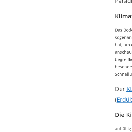
Paradi
Klima
Das Bode
sogena
hat, um 
anschaul
begreifl
besonder
Schnellü
Der
K
(
Erdüb
Die K
auffälli