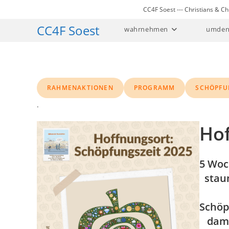
Zum
CC4F Soest --- Christians & 
Inhalt
CC4F Soest
wahrnehmen
umden
springen
RAHMENAKTIONEN
PROGRAMM
SCHÖPFU
.
Hof
5 Woc
staun
Schöp
damit