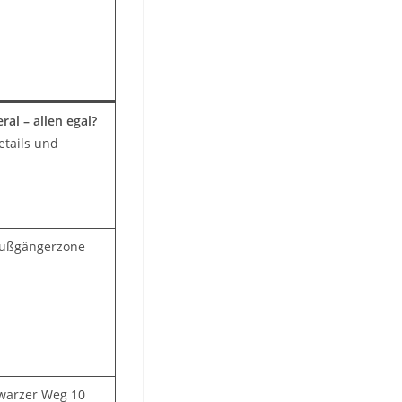
eral – allen egal?
tails und
Fußgängerzone
hwarzer Weg 10