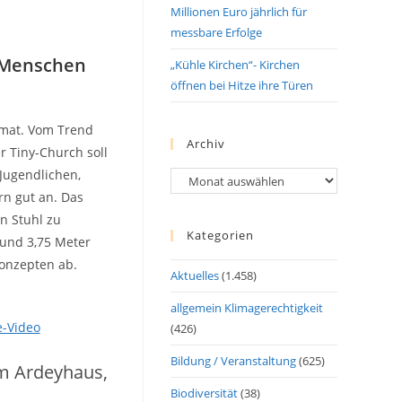
Millionen Euro jährlich für
messbare Erfolge
 Menschen
„Kühle Kirchen“- Kirchen
öffnen bei Hitze ihre Türen
rmat. Vom Trend
Archiv
r Tiny-Church soll
 Jugendlichen,
Archiv
n gut an. Das
n Stuhl zu
Kategorien
 und 3,75 Meter
onzepten ab.
Aktuelles
(1.458)
allgemein Klimagerechtigkeit
-Video
(426)
Bildung / Veranstaltung
(625)
am Ardeyhaus,
Biodiversität
(38)