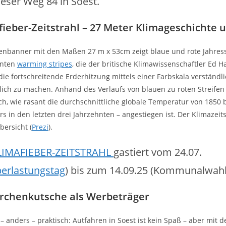
eser Weg 84 in Soest.
fieber-Zeitstrahl – 27 Meter Klimageschichte 
nbanner mit den Maßen 27 m x 53cm zeigt blaue und rote Jahresst
nnten
warming stripes
, die der britische Klimawissenschaftler Ed H
die fortschreitende Erderhitzung mittels einer Farbskala verständl
ich zu machen. Anhand des Verlaufs von blauen zu roten Streifen 
ich, wie rasant die durchschnittliche globale Temperatur von 1850 b
s in den letzten drei Jahrzehnten – angestiegen ist. Der Klimazeits
bersicht (
Prezi
).
LIMAFIEBER-ZEITSTRAHL
gastiert vom 24.07.
erlastungstag
) bis zum 14.09.25 (Kommunalwahl)
irchenkutsche als Werbeträger
g – anders – praktisch: Autfahren in Soest ist kein Spaß – aber mit 