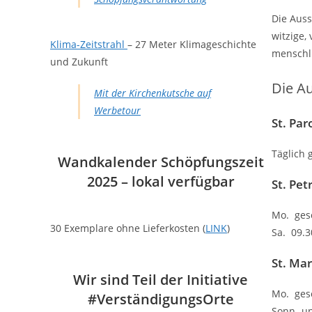
Die Auss
witzige,
Klima-Zeitstrahl
– 27 Meter Klimageschichte
menschli
und Zukunft
Die Au
Mit der Kirchenkutsche auf
Werbetour
St. Par
Täglich 
Wandkalender Schöpfungszeit
2025 – lokal verfügbar
St. Petr
Mo. gesc
30 Exemplare ohne Lieferkosten (
LINK
)
Sa. 09.3
St. Mar
Wir sind Teil der Initiative
Mo. gesc
#VerständigungsOrte
Sonn- un