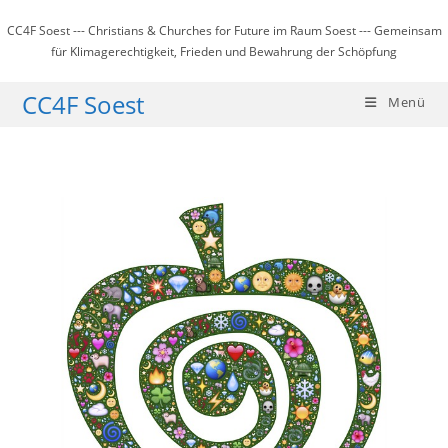
Zum
CC4F Soest --- Christians & Churches for Future im Raum Soest --- Gemeinsam
Inhalt
für Klimagerechtigkeit, Frieden und Bewahrung der Schöpfung
springen
CC4F Soest
Menü