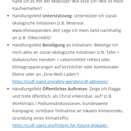
halte ich es mit der Mobilität? Wie esse ich? Wie ist mein
Kaufverhalten?
Handlungsfeld
Unterstützung
: Unterstütze ich sozial-
ökologische Initiativen (z.B. Misereor,
www.Klimaspenden.de)? Lege ich mein Geld nachhaltig
an (z.B. Oikocredit)?
Handlungsfeld
Beteiligung
an Initiativen: Beteilige ich
mich aktiv an sozial-ökologische Initiativen (z.B. Tafel =
diakonisches Handeln + Lebensmittel retten) oder
Klimagruppierungen auf kirchlicher oder kommunaler
Ebene oder an „Eine-Welt-Laden“)
https://cc4f-soest.org/aktiv-werden/c4f-aktionen/
Handlungsfeld
Öffentliches Auftreten
: Zeige ich Flagge
und trete öffentlich, als Christ erkennbar, auf? (z.B.
Workshops / Podiumsdiskussionen, bundesweite
Kampagne, sichtbare Teilnahme an lokalen Klimastreiks,
Gründung eines Klimatreffs)
https://cc4f-soest.org/fridays-for-future-globaler-