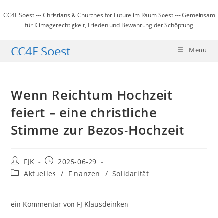
Zum
CC4F Soest --- Christians & Churches for Future im Raum Soest --- Gemeinsam
Inhalt
für Klimagerechtigkeit, Frieden und Bewahrung der Schöpfung
springen
CC4F Soest
Menü
Wenn Reichtum Hochzeit
feiert – eine christliche
Stimme zur Bezos-Hochzeit
Beitrags-
Beitrag
FJK
2025-06-29
Autor:
veröffentlicht:
Beitrags-
Aktuelles
/
Finanzen
/
Solidarität
Kategorie:
ein Kommentar von FJ Klausdeinken