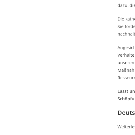
dazu, di
Die kath
Sie ford
nachhalt
Angesich
Verhalte
unseren 
Maßnahme
Ressour
Lasst un
Schöpfu
Deuts
Weiterle