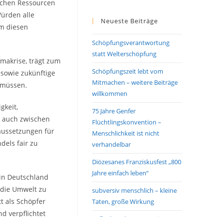
lichen Ressourcen
Würden alle
Neueste Beiträge
um diesen
Schöpfungsverantwortung
statt Welterschöpfung
makrise, trägt zum
Schöpfungszeit lebt vom
sowie zukünftige
Mitmachen – weitere Beiträge
 müssen.
willkommen
gkeit,
75 Jahre Genfer
s auch zwischen
Flüchtlingskonvention –
aussetzungen für
Menschlichkeit ist nicht
dels fair zu
verhandelbar
Diözesanes Franziskusfest „800
Jahre einfach leben“
 in Deutschland
 die Umwelt zu
subversiv menschlich – kleine
 als Schöpfer
Taten, große Wirkung
d verpflichtet