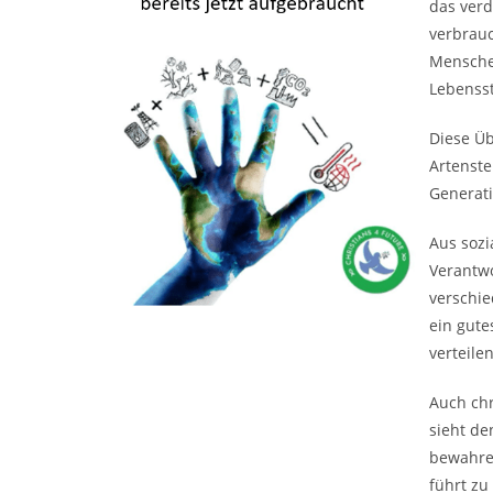
das verd
verbrauc
Menschen
Lebensst
Diese Üb
Artenste
Generati
Aus sozi
Verantwo
verschie
ein gute
verteile
Auch chr
sieht de
bewahre
führt zu