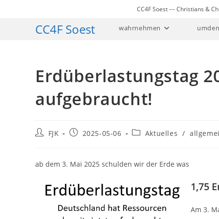
Zum
CC4F Soest --- Christians & 
Inhalt
CC4F Soest
wahrnehmen
umden
springen
Erdüberlastungstag 2
aufgebraucht!
Beitrags-
Beitrag
Beitrags-
FJK
2025-05-06
Aktuelles
/
allgeme
Autor:
veröffentlicht:
Kategorie:
ab dem 3. Mai 2025 schulden wir der Erde was
1,75 
Am 3. Ma