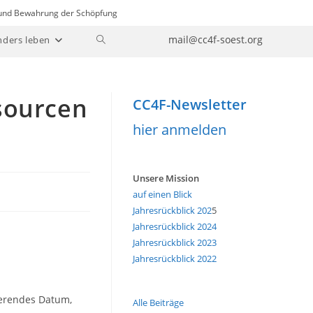
n und Bewahrung der Schöpfung
Website-
mail@cc4f-soest.org
nders leben
Suche
umschalten
sourcen
CC4F-Newsletter
hier anmelden
Unsere Mission
auf einen Blick
Jahresrückblick 202
5
Jahresrückblick 2024
Jahresrückblick 2023
Jahresrückblick 2022
ierendes Datum,
Alle Beiträge