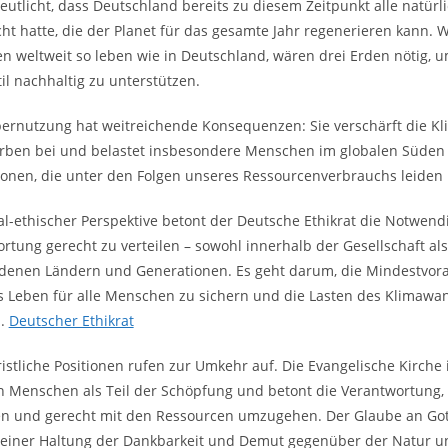
eutlicht, dass Deutschland bereits zu diesem Zeitpunkt alle natür
ht hatte, die der Planet für das gesamte Jahr regenerieren kann. 
 weltweit so leben wie in Deutschland, wären drei Erden nötig, 
il nachhaltig zu unterstützen.
ernutzung hat weitreichende Konsequenzen: Sie verschärft die Kli
rben bei und belastet insbesondere Menschen im globalen Süden 
onen, die unter den Folgen unseres Ressourcenverbrauchs leiden
al-ethischer Perspektive betont der Deutsche Ethikrat die Notwendi
rtung gerecht zu verteilen – sowohl innerhalb der Gesellschaft al
denen Ländern und Generationen. Es geht darum, die Mindestvor
s Leben für alle Menschen zu sichern und die Lasten des Klimawan
n.
Deutscher Ethikrat
istliche Positionen rufen zur Umkehr auf. Die Evangelische Kirche
n Menschen als Teil der Schöpfung und betont die Verantwortung,
n und gerecht mit den Ressourcen umzugehen. Der Glaube an Gott
 einer Haltung der Dankbarkeit und Demut gegenüber der Natur un