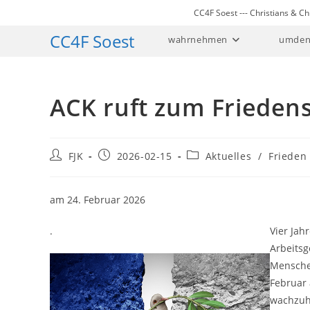
Zum
CC4F Soest --- Christians & 
Inhalt
CC4F Soest
wahrnehmen
umden
springen
ACK ruft zum Friedens
Beitrags-
Beitrag
Beitrags-
FJK
2026-02-15
Aktuelles
/
Frieden
Autor:
veröffentlicht:
Kategorie:
am 24. Februar 2026
.
Vier Jah
Arbeitsg
Menschen
Februar 
wachzuh