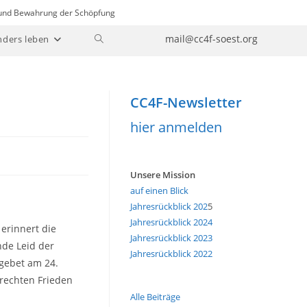
n und Bewahrung der Schöpfung
Website-
mail@cc4f-soest.org
nders leben
Suche
umschalten
CC4F-Newsletter
hier anmelden
Unsere Mission
auf einen Blick
Jahresrückblick 202
5
Jahresrückblick 2024
erinnert die
Jahresrückblick 2023
nde Leid der
Jahresrückblick 2022
gebet am 24.
erechten Frieden
Alle Beiträge