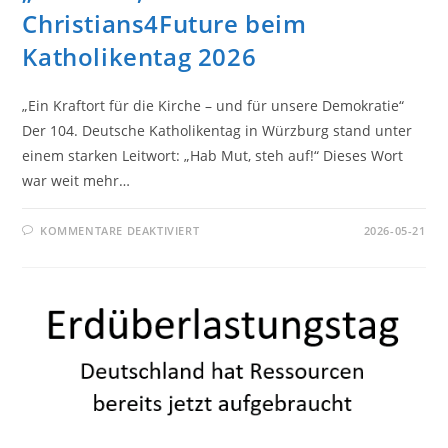
Christians4Future beim
Katholikentag 2026
„Ein Kraftort für die Kirche – und für unsere Demokratie“
Der 104. Deutsche Katholikentag in Würzburg stand unter
einem starken Leitwort: „Hab Mut, steh auf!“ Dieses Wort
war weit mehr…
FÜR
KOMMENTARE DEAKTIVIERT
2026-05-21
„HAB
MUT,
STEH
AUF!“
–
CHRISTIANS4FUTURE
BEIM
KATHOLIKENTAG
2026