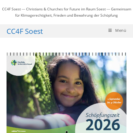
Zum
CC4F Soest --- Christians & Churches for Future im Raum Soest --- Gemeinsam
Inhalt
für Klimagerechtigkeit, Frieden und Bewahrung der Schöpfung
springen
CC4F Soest
Menü