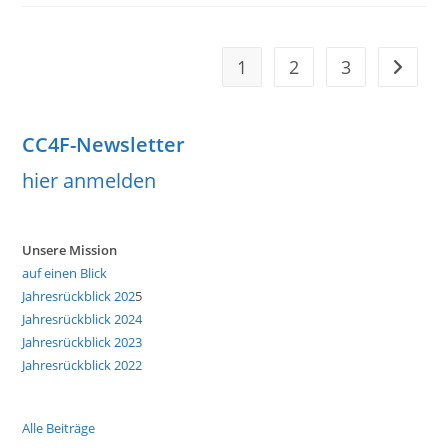
BEIM
WOHNEN
–
GEBÄUDE
NACHHALTIG
1
2
3
Zur näch
MIT
LEBEN
FÜLLEN
CC4F-Newsletter
hier anmelden
Unsere Mission
auf einen Blick
Jahresrückblick 202
5
Jahresrückblick 2024
Jahresrückblick 2023
Jahresrückblick 2022
Alle Beiträge