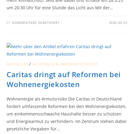
mehr Klimaschutz! Seid alle dabei und schalte am 28.3.23
um 20:30 Uhr für eine Stunde das Licht aus Mit der…
FÜR
KOMMENTARE DEAKTIVIERT
2026-03-25
EARTH
HOUR
–
SCHALTET
AM
28.03.
FÜR
EINE
STUNDE
DAS
AKTUELLES
/
ALLGEMEIN KLIMAGERECHTIGKEIT
LICHT
AUS
Caritas dringt auf Reformen bei
Wohnenergiekosten
Wohnenergie als Armutsrisiko Die Caritas in Deutschland
fordert umfassende Reformen bei den Wohnenergiekosten,
um einkommensschwache Haushalte besser zu schützen
und Energiearmut zu verhindern. Im Zentrum stehen dabei
gesetzliche Vorgaben für…