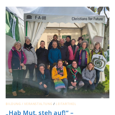
14
MILLIONEN
EURO
JÄHRLICH
FÜR
MESSBARE
ERFOLGE
BILDUNG / VERANSTALTUNG
/
LEITARTIKEL
„Hab Mut, steh auf!“ –