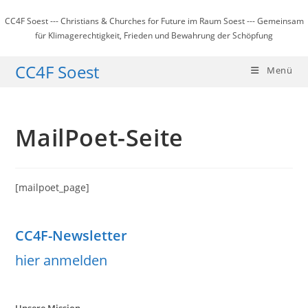
Zum
CC4F Soest --- Christians & Churches for Future im Raum Soest --- Gemeinsam
Inhalt
für Klimagerechtigkeit, Frieden und Bewahrung der Schöpfung
springen
CC4F Soest
Menü
MailPoet-Seite
[mailpoet_page]
CC4F-Newsletter
hier anmelden