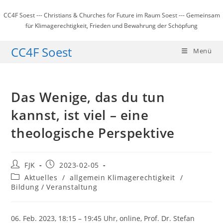
Zum
CC4F Soest --- Christians & Churches for Future im Raum Soest --- Gemeinsam
Inhalt
für Klimagerechtigkeit, Frieden und Bewahrung der Schöpfung
springen
CC4F Soest
Menü
Das Wenige, das du tun
kannst, ist viel – eine
theologische Perspektive
Beitrags-
Beitrag
FJK
2023-02-05
Autor:
veröffentlicht:
Beitrags-
Aktuelles
/
allgemein Klimagerechtigkeit
/
Kategorie:
Bildung / Veranstaltung
06. Feb. 2023, 18:15 – 19:45 Uhr, online, Prof. Dr. Stefan