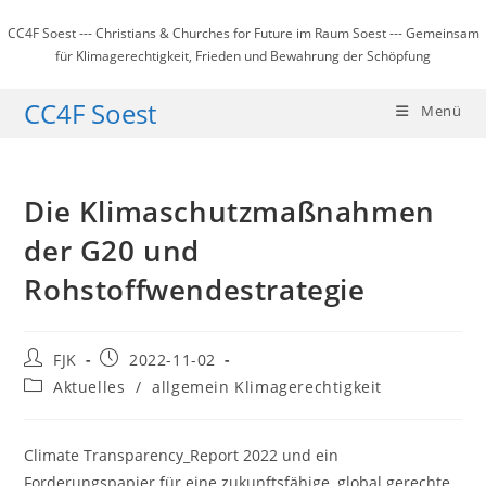
Zum
CC4F Soest --- Christians & Churches for Future im Raum Soest --- Gemeinsam
Inhalt
für Klimagerechtigkeit, Frieden und Bewahrung der Schöpfung
springen
CC4F Soest
Menü
Die Klimaschutzmaßnahmen
der G20 und
Rohstoffwendestrategie
Beitrags-
Beitrag
FJK
2022-11-02
Autor:
veröffentlicht:
Beitrags-
Aktuelles
/
allgemein Klimagerechtigkeit
Kategorie:
Climate Transparency_Report 2022 und ein
Forderungspapier für eine zukunftsfähige, global gerechte