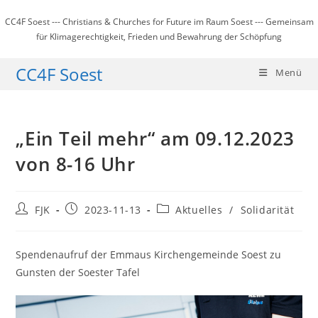
Zum
CC4F Soest --- Christians & Churches for Future im Raum Soest --- Gemeinsam
Inhalt
für Klimagerechtigkeit, Frieden und Bewahrung der Schöpfung
springen
CC4F Soest
Menü
„Ein Teil mehr“ am 09.12.2023
von 8-16 Uhr
Beitrags-
Beitrag
Beitrags-
FJK
2023-11-13
Aktuelles
/
Solidarität
Autor:
veröffentlicht:
Kategorie:
Spendenaufruf der Emmaus Kirchengemeinde Soest zu
Gunsten der Soester Tafel