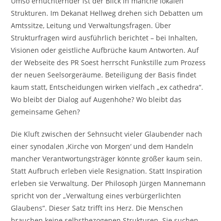
Umso ernüchternder ist der Blick in manche lokalen
Strukturen. Im Dekanat Hellweg drehen sich Debatten um
Amtssitze, Leitung und Verwaltungsfragen. Über
Strukturfragen wird ausführlich berichtet – bei Inhalten,
Visionen oder geistliche Aufbrüche kaum Antworten. Auf
der Webseite des PR Soest herrscht Funkstille zum Prozess
der neuen Seelsorgeräume. Beteiligung der Basis findet
kaum statt, Entscheidungen wirken vielfach „ex cathedra“.
Wo bleibt der Dialog auf Augenhöhe? Wo bleibt das
gemeinsame Gehen?
Die Kluft zwischen der Sehnsucht vieler Glaubender nach
einer synodalen ‚Kirche von Morgen‘ und dem Handeln
mancher Verantwortungsträger könnte größer kaum sein.
Statt Aufbruch erleben viele Resignation. Statt Inspiration
erleben sie Verwaltung. Der Philosoph Jürgen Mannemann
spricht von der „Verwaltung eines verbürgerlichten
Glaubens“. Dieser Satz trifft ins Herz. Die Menschen
brauchen keine selbstbezogenen Strukturen. Sie suchen