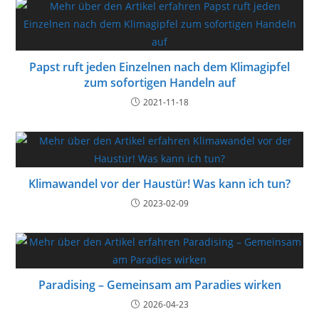
Papst ruft jeden Einzelnen nach dem Klimagipfel
zum sofortigen Handeln auf
2021-11-18
Klimawandel vor der Haustür! Was kann ich tun?
2023-02-09
Paradising – Gemeinsam am Paradies wirken
2026-04-23