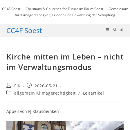
Zum
CC4F Soest --- Christians & Churches for Future im Raum Soest --- Gemeinsam
Inhalt
für Klimagerechtigkeit, Frieden und Bewahrung der Schöpfung
springen
CC4F Soest
Menü
Kirche mitten im Leben – nicht
im Verwaltungsmodus
Beitrags-
Beitrag
FJK
2026-05-21
Autor:
veröffentlicht:
Beitrags-
allgemein Klimagerechtigkeit
/
Leitartikel
Kategorie:
Appell von FJ Klausdeinken