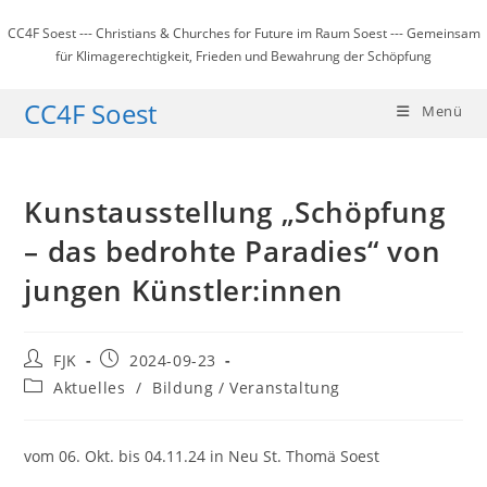
Zum
CC4F Soest --- Christians & Churches for Future im Raum Soest --- Gemeinsam
Inhalt
für Klimagerechtigkeit, Frieden und Bewahrung der Schöpfung
springen
CC4F Soest
Menü
Kunstausstellung „Schöpfung
– das bedrohte Paradies“ von
jungen Künstler:innen
Beitrags-
Beitrag
FJK
2024-09-23
Autor:
veröffentlicht:
Beitrags-
Aktuelles
/
Bildung / Veranstaltung
Kategorie:
vom 06. Okt. bis 04.11.24 in Neu St. Thomä Soest