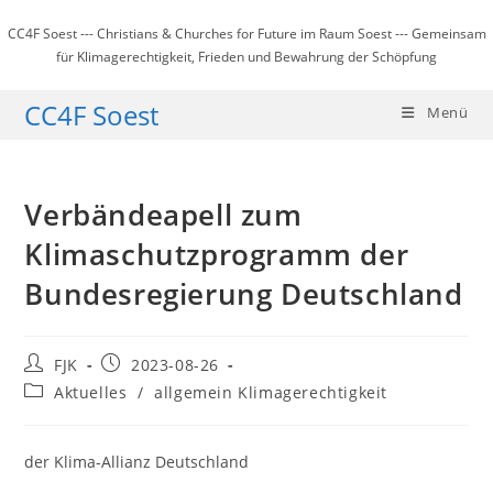
Zum
CC4F Soest --- Christians & Churches for Future im Raum Soest --- Gemeinsam
Inhalt
für Klimagerechtigkeit, Frieden und Bewahrung der Schöpfung
springen
CC4F Soest
Menü
Verbändeapell zum
Klimaschutzprogramm der
Bundesregierung Deutschland
Beitrags-
Beitrag
FJK
2023-08-26
Autor:
veröffentlicht:
Beitrags-
Aktuelles
/
allgemein Klimagerechtigkeit
Kategorie:
der Klima-Allianz Deutschland