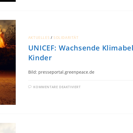
STERBEN
HÖRT
NICHT
AUF
AKTUELLES
/
SOLIDARITÄT
UNICEF: Wachsende Klimabel
Kinder
Bild: presseportal.greenpeace.de
FÜR
KOMMENTARE DEAKTIVIERT
UNICEF:
WACHSENDE
KLIMABELASTUNG
FÜR
KINDER