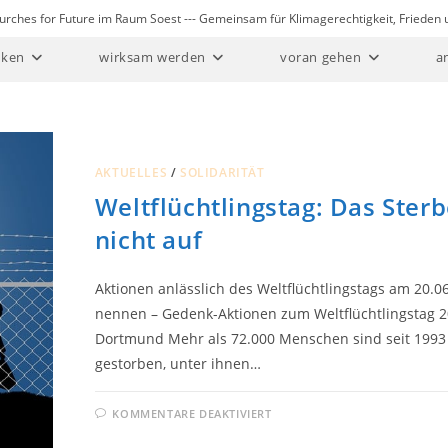
Churches for Future im Raum Soest --- Gemeinsam für Klimagerechtigkeit, Friede
ken
wirksam werden
voran gehen
a
AKTUELLES
/
SOLIDARITÄT
Weltflüchtlingstag: Das Ster
nicht auf
Aktionen anlässlich des Weltflüchtlingstags am 20.
nennen – Gedenk-Aktionen zum Weltflüchtlingstag 2
Dortmund Mehr als 72.000 Menschen sind seit 1993 a
gestorben, unter ihnen…
FÜR
KOMMENTARE DEAKTIVIERT
WELTFLÜCHTLINGSTAG:
DAS