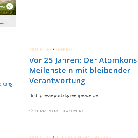
ENERGIEWENDE
AKTUELLES
/
ENERGIE
Vor 25 Jahren: Der Atomkons
Meilenstein mit bleibender
Verantwortung
Bild: presseportal.greenpeace.de
FÜR
KOMMENTARE DEAKTIVIERT
VOR
25
JAHREN:
DER
ATOMKONSENS
–
AKTUELLES
/
BILDUNG / VERANSTALTUNG