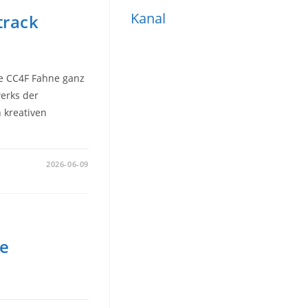
Kanal
track
e CC4F Fahne ganz
erks der
 kreativen
2026-06-09
ie