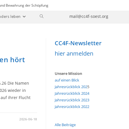
n und Bewahrung der Schöpfung
Website-
mail@cc4f-soest.org
nders leben
Suche
umschalten
CC4F-Newsletter
hier anmelden
ben hört
Unsere Mission
auf einen Blick
06.26 Die Namen
Jahresrückblick 202
5
026 wieder in
Jahresrückblick 2024
uf ihrer Flucht
Jahresrückblick 2023
Jahresrückblick 2022
2026-06-18
Alle Beiträge