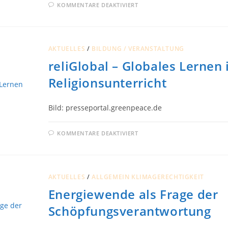
FÜR
KOMMENTARE DEAKTIVIERT
GLOBALES
LERNEN
–
DEMOKRATIE
AKTUELLES
/
BILDUNG / VERANSTALTUNG
reliGlobal – Globales Lernen
Religionsunterricht
Bild: presseportal.greenpeace.de
FÜR
KOMMENTARE DEAKTIVIERT
RELIGLOBAL
–
GLOBALES
LERNEN
IM
RELIGIONSUNTERRICHT
AKTUELLES
/
ALLGEMEIN KLIMAGERECHTIGKEIT
Energiewende als Frage der
Schöpfungsverantwortung