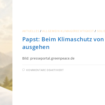
AKTUELLES
/
ALLGEMEIN KLIMAGERECHTIGKEIT
/
SOLI
Papst: Beim Klimaschutz vo
ausgehen
Bild: presseportal.greenpeace.de
FÜR
KOMMENTARE DEAKTIVIERT
PAPST:
BEIM
KLIMASCHUTZ
VON
ÄRMSTEN
AUSGEHEN