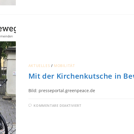
AKTUELLES
/
MOBILITÄT
Mit der Kirchenkutsche in B
Bild: presseportal.greenpeace.de
FÜR
KOMMENTARE DEAKTIVIERT
MIT
DER
KIRCHENKUTSCHE
IN
BEWEGUNG