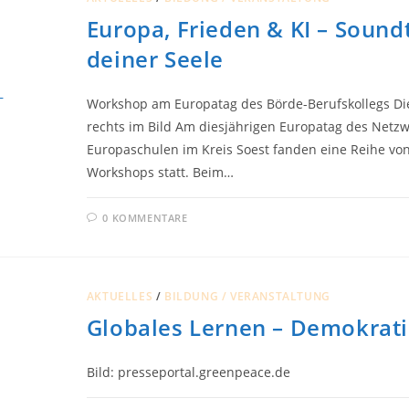
EIN
MEILENSTEIN
Europa, Frieden & KI – Sound
MIT
BLEIBENDER
VERANTWORTUNG
deiner Seele
Workshop am Europatag des Börde-Berufskollegs Di
rechts im Bild Am diesjährigen Europatag des Netzw
Europaschulen im Kreis Soest fanden eine Reihe von
Workshops statt. Beim…
0 KOMMENTARE
AKTUELLES
/
BILDUNG / VERANSTALTUNG
Globales Lernen – Demokrat
Bild: presseportal.greenpeace.de