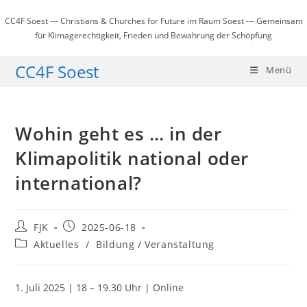
Zum
CC4F Soest --- Christians & Churches for Future im Raum Soest --- Gemeinsam
Inhalt
für Klimagerechtigkeit, Frieden und Bewahrung der Schöpfung
springen
CC4F Soest
Menü
Wohin geht es … in der
Klimapolitik national oder
international?
Beitrags-
Beitrag
FJK
2025-06-18
Autor:
veröffentlicht:
Beitrags-
Aktuelles
/
Bildung / Veranstaltung
Kategorie:
1. Juli 2025 | 18 – 19.30 Uhr | Online