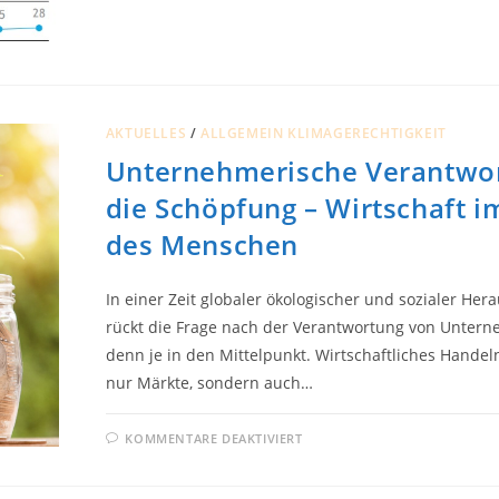
UND
SORGENPOTENZIAL
DER
JUGEND
AKTUELLES
/
ALLGEMEIN KLIMAGERECHTIGKEIT
Unternehmerische Verantwor
die Schöpfung – Wirtschaft i
des Menschen
In einer Zeit globaler ökologischer und sozialer He
rückt die Frage nach der Verantwortung von Untern
denn je in den Mittelpunkt. Wirtschaftliches Handeln
nur Märkte, sondern auch…
FÜR
KOMMENTARE DEAKTIVIERT
UNTERNEHMERISCHE
VERANTWORTUNG
FÜR
DIE