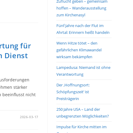
Zuflucht geben – gemeinsam
hoffen – Wanderausstellung
zum Kirchenasyl
Fünf Jahre nach der Flut im
Ahrtal: Erinnern heißt handeln
Wenn Hitze tötet – den
tung für
gefährlichen Klimawandel
m Dienst
wirksam bekämpfen
Lampedusa: Niemand ist ohne
Verantwortung
rausforderungen
Der ‚Hoffnungsort:
ehmen stärker
Schöpfungszeit‘ ist
 beeinflusst nicht
Preisträgerin
250 Jahre USA – Land der
unbegrenzten Möglichkeiten?
2026-03-17
Impulse für Kirche mitten im