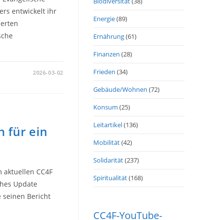
Biodiversität
(38)
rs entwickelt ihr
Energie
(89)
ierten
sche
Ernährung
(61)
Finanzen
(28)
Frieden
(34)
2026-03-02
NG
Gebäude/Wohnen
(72)
Konsum
(25)
Leitartikel
(136)
 für ein
Mobilität
(42)
Solidarität
(237)
m aktuellen CC4F
Spiritualität
(168)
ches Update
e seinen Bericht
CC4F-YouTube-