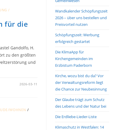
Gemeinwesen
UNG /
Wandkalender Schöpfungszeit
2026 – über uns bestellen und
 für die
Preisvorteil nutzen
Schöpfungszeit: Werbung
erfolgreich gestartet
Castel Gandolfo, H.
Die KlimaApp für
ört zu den größten
Kirchengemeinden im
eltzerstörung und
Erzbistum Paderborn
Kirche, wozu bist du da? Vor
der Verwaltungsreform liegt
2026-03-11
die Chance zur Neubesinnung
Der Glaube trägt zum Schutz
des Lebens und der Natur bei
ÄUDE/WOHNEN
/
Die Erdliebe-Lieder-Liste
Klimaschutz in Westfalen: 14