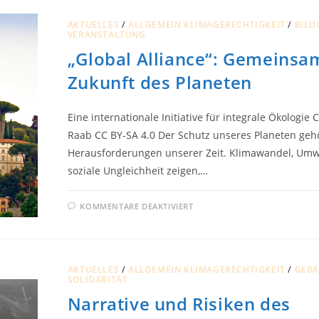
SCHÖPFUNG
–
WIRTSCHAFT
AKTUELLES
/
ALLGEMEIN KLIMAGERECHTIGKEIT
/
BILD
IM
VERANSTALTUNG
DIENST
DES
„Global Alliance“: Gemeinsam
MENSCHEN
Zukunft des Planeten
Eine internationale Initiative für integrale Ökologie 
Raab CC BY-SA 4.0 Der Schutz unseres Planeten geh
Herausforderungen unserer Zeit. Klimawandel, Umw
soziale Ungleichheit zeigen,…
FÜR
KOMMENTARE DEAKTIVIERT
„GLOBAL
ALLIANCE“:
GEMEINSAM
FÜR
DIE
ZUKUNFT
DES
AKTUELLES
/
ALLGEMEIN KLIMAGERECHTIGKEIT
/
GEB
PLANETEN
SOLIDARITÄT
Narrative und Risiken des