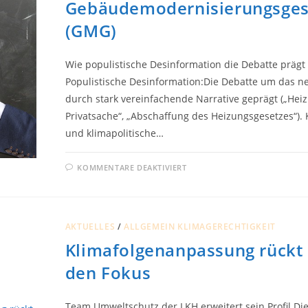
Gebäudemodernisierungsges
(GMG)
Wie populistische Desinformation die Debatte prägt
Populistische Desinformation:Die Debatte um das 
durch stark vereinfachende Narrative geprägt („Heiz
Privatsache“, „Abschaffung des Heizungsgesetzes“).
und klimapolitische…
FÜR
KOMMENTARE DEAKTIVIERT
NARRATIVE
UND
RISIKEN
DES
GEBÄUDEMODERNISIER
(GMG)
AKTUELLES
/
ALLGEMEIN KLIMAGERECHTIGKEIT
Klimafolgenanpassung rückt 
den Fokus
Team Umweltschutz der LKH erweitert sein Profil Di