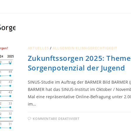
PAPST
MAHNT
ZU
NEUEM
LEBENSSTIL
FÜR
DIE
SCHÖPFUNG
AKTUELLES
/
ALLGEMEIN KLIMAGERECHTIGKEIT
Zukunftssorgen 2025: Them
Sorgenpotenzial der Jugend
SINUS-Studie im Auftrag der BARMER Bild BARMER (p
BARMER hat das SINUS-Institut im Oktober / Novem
Mal eine repräsentative Online-Befragung unter 2.0
im…
FÜR
KOMMENTARE DEAKTIVIERT
ZUKUNFTSSORGEN
2025:
THEMEN