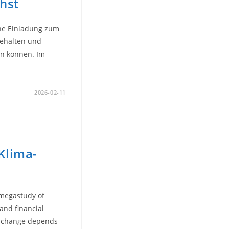
chst
che Einladung zum
nehalten und
en können. Im
2026-02-11
Klima-
 megastudy of
 and financial
te change depends