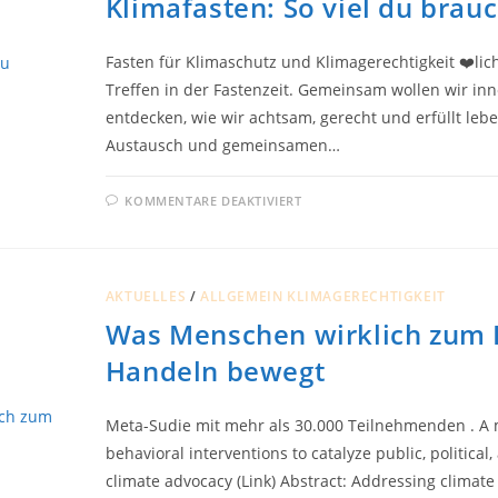
Klimafasten: So viel du brau
Fasten für Klimaschutz und Klimagerechtigkeit ❤️li
Treffen in der Fastenzeit. Gemeinsam wollen wir in
entdecken, wie wir achtsam, gerecht und erfüllt leb
Austausch und gemeinsamen…
FÜR
KOMMENTARE DEAKTIVIERT
KLIMAFASTEN:
SO
VIEL
DU
BRAUCHST
AKTUELLES
/
ALLGEMEIN KLIMAGERECHTIGKEIT
Was Menschen wirklich zum 
Handeln bewegt
Meta-Sudie mit mehr als 30.000 Teilnehmenden . A
behavioral interventions to catalyze public, political,
climate advocacy (Link) Abstract: Addressing clima