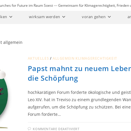
Churches for Future im Raum Soest --- Gemeinsam für Klimagerechtigkeit, Friede
ken
wirksam werden
voran gehen
a
t allgemein
AKTUELLES
/
ALLGEMEIN KLIMAGERECHTIGKEIT
Papst mahnt zu neuem Lebens
die Schöpfung
hochkarätigen Forum forderte ökologische und geis
Leo XIV. hat in Treviso zu einem grundlegenden Wan
aufgerufen, um die Schöpfung zu schützen. Bei ein
Forum forderte…
FÜR
KOMMENTARE DEAKTIVIERT