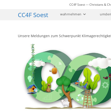
Zum
CC4F Soest --- Christians & 
Inhalt
CC4F Soest
wahrnehmen
umden
springen
Unsere Meldungen zum Schwerpunkt Klimagerechtigkei