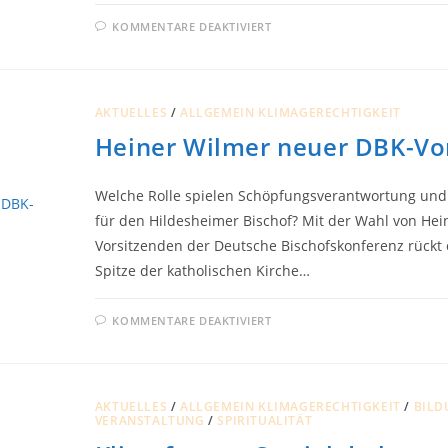
FÜR
KOMMENTARE DEAKTIVIERT
WIEVIEL
IST
GENUG?
RESSOURCEN
FÜR
EIN
AKTUELLES
/
ALLGEMEIN KLIMAGERECHTIGKEIT
NACHHALTIGES
LEBEN
Heiner Wilmer neuer DBK-Vo
Welche Rolle spielen Schöpfungsverantwortung und 
für den Hildesheimer Bischof? Mit der Wahl von He
Vorsitzenden der Deutsche Bischofskonferenz rückt 
Spitze der katholischen Kirche…
FÜR
KOMMENTARE DEAKTIVIERT
HEINER
WILMER
NEUER
DBK-
VORSITZENDER
AKTUELLES
/
ALLGEMEIN KLIMAGERECHTIGKEIT
/
BILD
VERANSTALTUNG
/
SPIRITUALITÄT