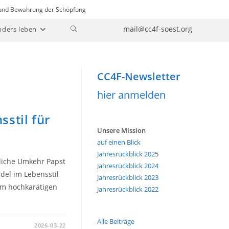
n und Bewahrung der Schöpfung
Website-
mail@cc4f-soest.org
nders leben
Suche
umschalten
CC4F-Newsletter
hier anmelden
stil für
Unsere Mission
auf einen Blick
Jahresrückblick 202
5
tliche Umkehr Papst
Jahresrückblick 2024
del im Lebensstil
Jahresrückblick 2023
em hochkarätigen
Jahresrückblick 2022
Alle Beiträge
2026-03-22