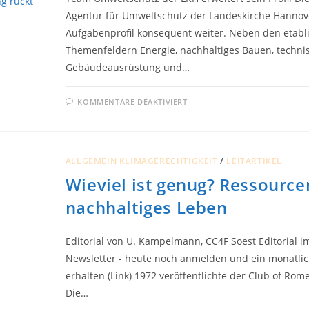
Agentur für Umweltschutz der Landeskirche Hannove
Aufgabenprofil konsequent weiter. Neben den etabl
Themenfeldern Energie, nachhaltiges Bauen, techni
Gebäudeausrüstung und…
FÜR
KOMMENTARE DEAKTIVIERT
KLIMAFOLGENANPASSU
RÜCKT
STÄRKER
IN
DEN
FOKUS
ALLGEMEIN KLIMAGERECHTIGKEIT
/
LEITARTIKEL
Wieviel ist genug? Ressourcen
nachhaltiges Leben
Editorial von U. Kampelmann, CC4F Soest Editorial i
Newsletter - heute noch anmelden und ein monatli
erhalten (Link) 1972 veröffentlichte der Club of Rom
Die…