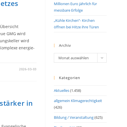
etzes
Millionen Euro jährlich für
messbare Erfolge
„Kühle Kirchen“- Kirchen
 Übersicht
öffnen bei Hitze ihre Türen
neue GMG wird
ungskeller wird
Archiv
 Komplexe energie-
Archiv
Monat auswählen
2026-03-03
Kategorien
UNGSGESETZES
Aktuelles
(1.458)
allgemein Klimagerechtigkeit
stärker in
(426)
Bildung / Veranstaltung
(625)
e Evangelische