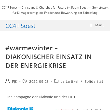
Zum
CC4F Soest --- Christians & Churches for Future im Raum Soest --- Gemeinsam
Inhalt
für Klimagerechtigkeit, Frieden und Bewahrung der Schöpfung
springen
CC4F Soest
Menü
#wärmewinter –
DIAKONISCHER EINSATZ IN
DER ENERGIEKRISE
Beitrags-
Beitrag
Beitrags-
FJK
2022-09-28
Leitartikel
/
Solidarität
Autor:
veröffentlicht:
Kategorie:
Eine Kampagne der Diakonie und der EKD