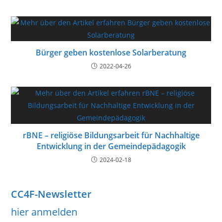
Bürger geben kostenlose Solarberatung
2022-04-26
rBNE – religiöse Bildungsarbeit für Nachhaltige
Entwicklung in der Gemeindepädagogik
2024-02-18
CC4F-Newsletter
hier anmelden