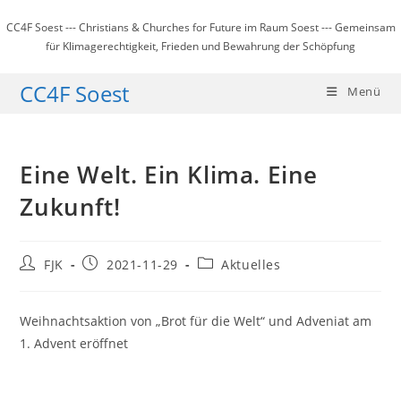
Zum
CC4F Soest --- Christians & Churches for Future im Raum Soest --- Gemeinsam
Inhalt
für Klimagerechtigkeit, Frieden und Bewahrung der Schöpfung
springen
CC4F Soest
Menü
Eine Welt. Ein Klima. Eine
Zukunft!
Beitrags-
Beitrag
Beitrags-
FJK
2021-11-29
Aktuelles
Autor:
veröffentlicht:
Kategorie:
Weihnachtsaktion von „Brot für die Welt“ und Adveniat am
1. Advent eröffnet