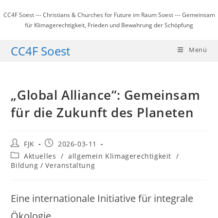
Zum
CC4F Soest --- Christians & Churches for Future im Raum Soest --- Gemeinsam
Inhalt
für Klimagerechtigkeit, Frieden und Bewahrung der Schöpfung
springen
CC4F Soest
Menü
„Global Alliance“: Gemeinsam
für die Zukunft des Planeten
Beitrags-
Beitrag
FJK
2026-03-11
Autor:
veröffentlicht:
Beitrags-
Aktuelles
/
allgemein Klimagerechtigkeit
/
Kategorie:
Bildung / Veranstaltung
Eine internationale Initiative für integrale
Ökologie