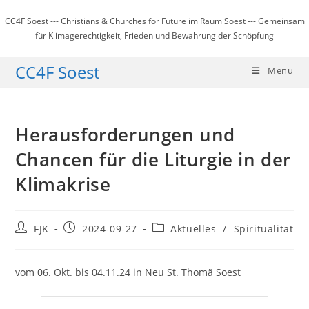
Zum
CC4F Soest --- Christians & Churches for Future im Raum Soest --- Gemeinsam
Inhalt
für Klimagerechtigkeit, Frieden und Bewahrung der Schöpfung
springen
CC4F Soest
Menü
Herausforderungen und
Chancen für die Liturgie in der
Klimakrise
Beitrags-
Beitrag
Beitrags-
FJK
2024-09-27
Aktuelles
/
Spiritualität
Autor:
veröffentlicht:
Kategorie:
vom 06. Okt. bis 04.11.24 in Neu St. Thomä Soest