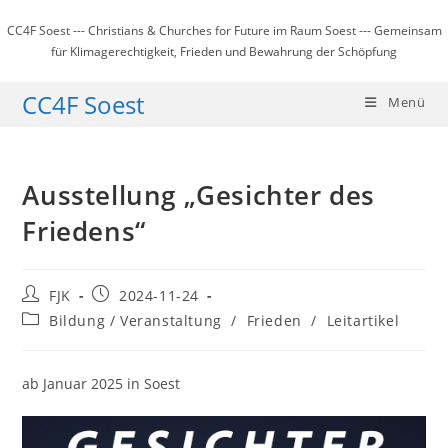
Zum
CC4F Soest --- Christians & Churches for Future im Raum Soest --- Gemeinsam
Inhalt
für Klimagerechtigkeit, Frieden und Bewahrung der Schöpfung
springen
CC4F Soest
Menü
Ausstellung „Gesichter des
Friedens“
Beitrags-
Beitrag
FJK
2024-11-24
Autor:
veröffentlicht:
Beitrags-
Bildung / Veranstaltung
/
Frieden
/
Leitartikel
Kategorie:
ab Januar 2025 in Soest