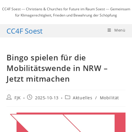
Zum
CC4F Soest --- Christians & Churches for Future im Raum Soest --- Gemeinsam
Inhalt
für Klimagerechtigkeit, Frieden und Bewahrung der Schöpfung
springen
CC4F Soest
Menü
Bingo spielen für die
Mobilitätswende in NRW –
Jetzt mitmachen
Beitrags-
Beitrag
Beitrags-
FJK
2025-10-13
Aktuelles
/
Mobilität
Autor:
veröffentlicht:
Kategorie: