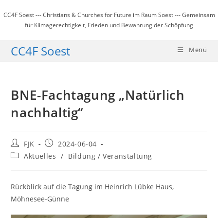
Zum
CC4F Soest --- Christians & Churches for Future im Raum Soest --- Gemeinsam
Inhalt
für Klimagerechtigkeit, Frieden und Bewahrung der Schöpfung
springen
CC4F Soest
Menü
BNE-Fachtagung „Natürlich
nachhaltig“
Beitrags-
Beitrag
FJK
2024-06-04
Autor:
veröffentlicht:
Beitrags-
Aktuelles
/
Bildung / Veranstaltung
Kategorie:
Rückblick auf die Tagung im Heinrich Lübke Haus,
Möhnesee-Günne