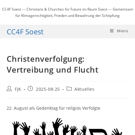
Zum
CC4F Soest --- Christians & Churches for Future im Raum Soest --- Gemeinsam
Inhalt
für Klimagerechtigkeit, Frieden und Bewahrung der Schöpfung
springen
CC4F Soest
Menü
Christenverfolgung:
Vertreibung und Flucht
Beitrags-
Beitrag
Beitrags-
FJK
2025-08-25
Aktuelles
Autor:
veröffentlicht:
Kategorie:
22. August als Gedenktag für religiös Verfolgte