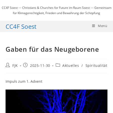
Zum
CC4F Soest --- Christians & Churches for Future im Raum Soest --- Gemeinsam
Inhalt
für Klimagerechtigkeit, Frieden und Bewahrung der Schöpfung
springen
CC4F Soest
Menü
Gaben für das Neugeborene
Beitrags-
Beitrag
Beitrags-
FJK
2025-11-30
Aktuelles
/
Spiritualität
Autor:
veröffentlicht:
Kategorie:
Impuls zum 1. Advent