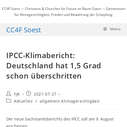
Zum
CC4F Soest --- Christians & Churches for Future im Raum Soest --- Gemeinsam
Inhalt
für Klimagerechtigkeit, Frieden und Bewahrung der Schöpfung
springen
CC4F Soest
Menü
IPCC-Klimabericht:
Deutschland hat 1,5 Grad
schon überschritten
Beitrags-
Beitrag
FJK
2021-07-27
Autor:
veröffentlicht:
Beitrags-
Aktuelles
/
allgemein Klimagerechtigkeit
Kategorie:
Der neue Sachstandsberichts des IPCC soll am 9. August
erscheinen.