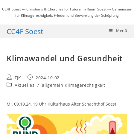
Zum
CC4F Soest --- Christians & Churches for Future im Raum Soest --- Gemeinsam
Inhalt
für Klimagerechtigkeit, Frieden und Bewahrung der Schöpfung
springen
CC4F Soest
Menü
Klimawandel und Gesundheit
Beitrags-
Beitrag
FJK
2024-10-02
Autor:
veröffentlicht:
Beitrags-
Aktuelles
/
allgemein Klimagerechtigkeit
Kategorie:
Mi. 09.10.24, 19 Uhr Kulturhaus Alter Schachthof Soest