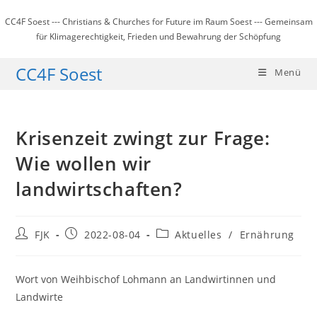
Zum
CC4F Soest --- Christians & Churches for Future im Raum Soest --- Gemeinsam
Inhalt
für Klimagerechtigkeit, Frieden und Bewahrung der Schöpfung
springen
CC4F Soest
Menü
Krisenzeit zwingt zur Frage:
Wie wollen wir
landwirtschaften?
Beitrags-
Beitrag
Beitrags-
FJK
2022-08-04
Aktuelles
/
Ernährung
Autor:
veröffentlicht:
Kategorie:
Wort von Weihbischof Lohmann an Landwirtinnen und
Landwirte