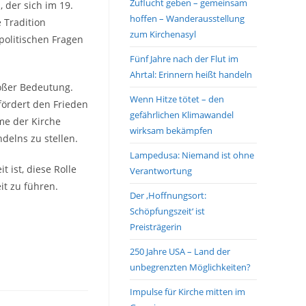
Zuflucht geben – gemeinsam
, der sich im 19.
hoffen – Wanderausstellung
 Tradition
zum Kirchenasyl
 politischen Fragen
Fünf Jahre nach der Flut im
Ahrtal: Erinnern heißt handeln
roßer Bedeutung.
Wenn Hitze tötet – den
 fördert den Frieden
gefährlichen Klimawandel
mme der Kirche
wirksam bekämpfen
delns zu stellen.
Lampedusa: Niemand ist ohne
 ist, diese Rolle
Verantwortung
it zu führen.
Der ‚Hoffnungsort:
Schöpfungszeit‘ ist
Preisträgerin
250 Jahre USA – Land der
unbegrenzten Möglichkeiten?
Impulse für Kirche mitten im