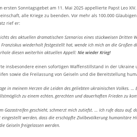
m ersten Sonntagsgebet am 11. Mai 2025 appellierte Papst Leo XIV. 
inschaft, alle Kriege zu beenden. Vor mehr als 100.000 Gläubige
tz rief er:
ichts des aktuellen dramatischen Szenarios eines stückweisen Dritten We
 Franziskus wiederholt festgestellt hat, wende ich mich an die Großen d
rhole diesen weiterhin aktuellen Appell:
Nie wieder Krieg!
rte insbesondere einen sofortigen Waffenstillstand in der Ukraine
ifen sowie die Freilassung von Geiseln und die Bereitstellung huma
rage in meinem Herzen die Leiden des geliebten ukrainischen Volkes. … 
llstmöglich zu einem echten, gerechten und dauerhaften Frieden zu ko
m Gazastreifen geschieht, schmerzt mich zutiefst. … Ich rufe dazu auf, 
t eingestellt werden, dass die erschöpfte Zivilbevölkerung humanitäre 
die Geiseln freigelassen werden.