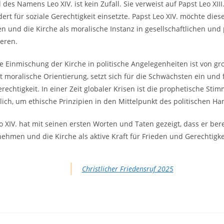
des Namens Leo XIV. ist kein Zufall. Sie verweist auf Papst Leo XIII.
ert für soziale Gerechtigkeit einsetzte. Papst Leo XIV. möchte diese
en und die Kirche als moralische Instanz in gesellschaftlichen und
ieren.
ve Einmischung der Kirche in politische Angelegenheiten ist von g
et moralische Orientierung, setzt sich für die Schwächsten ein und
rechtigkeit. In einer Zeit globaler Krisen ist die prophetische Sti
lich, um ethische Prinzipien in den Mittelpunkt des politischen Han
o XIV. hat mit seinen ersten Worten und Taten gezeigt, dass er bereit
ehmen und die Kirche als aktive Kraft für Frieden und Gerechtigke
Christlicher Friedensruf 2025