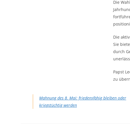
Die Wahl 
Jahrhund
fortführ
position
Die akti
Sie biet
durch Ge
unerläss
Papst Le
zu übern
Mahnung des 8. Mai: friedensfähig bleiben oder
kriegstüchtig werden