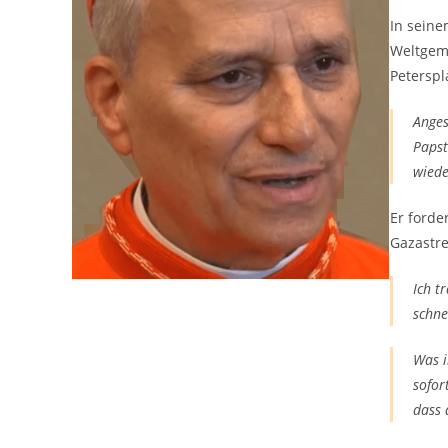
In seine
Weltgeme
Peterspla
Anges
Papst
wiede
Er forde
Gazastre
Ich t
schne
Was i
sofor
dass 