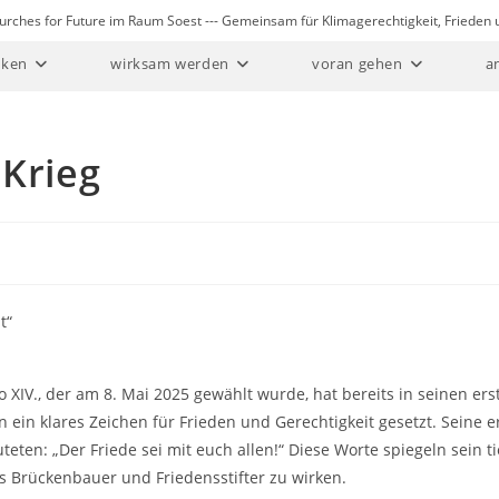
Churches for Future im Raum Soest --- Gemeinsam für Klimagerechtigkeit, Friede
ken
wirksam werden
voran gehen
a
 Krieg
t“
o XIV., der am 8. Mai 2025 gewählt wurde, hat bereits in seinen ers
en ein klares Zeichen für Frieden und Gerechtigkeit gesetzt. Seine e
uteten: „Der Friede sei mit euch allen!“ Diese Worte spiegeln sein t
ls Brückenbauer und Friedensstifter zu wirken.