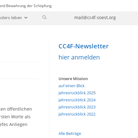
n und Bewahrung der Schöpfung
Website-
mail@cc4f-soest.org
nders leben
Suche
umschalten
CC4F-Newsletter
hier anmelden
Unsere Mission
auf einen Blick
Jahresrückblick 202
5
Jahresrückblick 2024
Jahresrückblick 2023
ten öffentlichen
Jahresrückblick 2022
rsten Worte als
iefes Anliegen
Alle Beiträge