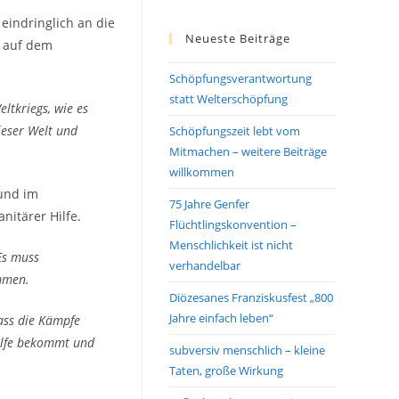
eindringlich an die
Neueste Beiträge
n auf dem
Schöpfungsverantwortung
statt Welterschöpfung
ltkriegs, wie es
ieser Welt und
Schöpfungszeit lebt vom
Mitmachen – weitere Beiträge
willkommen
 und im
75 Jahre Genfer
nitärer Hilfe.
Flüchtlingskonvention –
Menschlichkeit ist nicht
Es muss
verhandelbar
mmen.
Diözesanes Franziskusfest „800
Jahre einfach leben“
dass die Kämpfe
Hilfe bekommt und
subversiv menschlich – kleine
Taten, große Wirkung