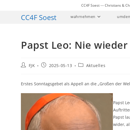
Zum
CC4F Soest --- Christians & 
Inhalt
CC4F Soest
wahrnehmen
umden
springen
Papst Leo: Nie wieder
Beitrags-
Beitrag
Beitrags-
FJK
2025-05-13
Aktuelles
Autor:
veröffentlicht:
Kategorie:
Erstes Sonntagsgebet als Appell an die „Großen der Wel
Papst Le
Auftritt
Papst la
wider, a