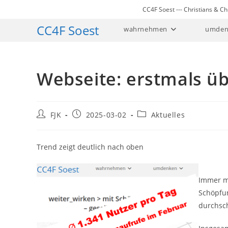
Zum
CC4F Soest --- Christians & 
Inhalt
CC4F Soest
wahrnehmen
umden
springen
Webseite: erstmals üb
Beitrags-
Beitrag
Beitrags-
FJK
2025-03-02
Aktuelles
Autor:
veröffentlicht:
Kategorie:
Trend zeigt deutlich nach oben
Immer m
Schöpfun
durchsch