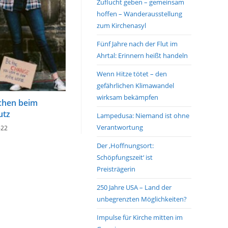
Zuflucht geben – gemeinsam
hoffen – Wanderausstellung
zum Kirchenasyl
Fünf Jahre nach der Flut im
Ahrtal: Erinnern heißt handeln
Wenn Hitze tötet – den
gefährlichen Klimawandel
wirksam bekämpfen
chen beim
utz
Lampedusa: Niemand ist ohne
Verantwortung
-22
Der ‚Hoffnungsort:
Schöpfungszeit‘ ist
Preisträgerin
250 Jahre USA – Land der
unbegrenzten Möglichkeiten?
Impulse für Kirche mitten im