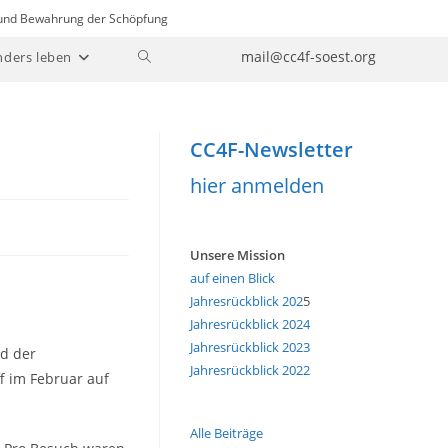
n und Bewahrung der Schöpfung
Website-
mail@cc4f-soest.org
nders leben
Suche
umschalten
CC4F-Newsletter
hier anmelden
Unsere Mission
auf einen Blick
Jahresrückblick 202
5
Jahresrückblick 2024
Jahresrückblick 2023
d der
Jahresrückblick 2022
ff im Februar auf
Alle Beiträge