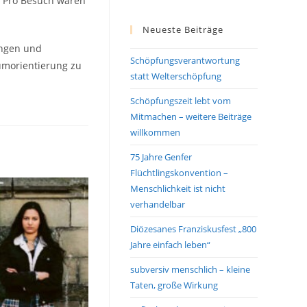
. Pro Besuch waren
Neueste Beiträge
ungen und
Schöpfungsverantwortung
umorientierung zu
statt Welterschöpfung
Schöpfungszeit lebt vom
Mitmachen – weitere Beiträge
willkommen
75 Jahre Genfer
Flüchtlingskonvention –
Menschlichkeit ist nicht
verhandelbar
Diözesanes Franziskusfest „800
Jahre einfach leben“
subversiv menschlich – kleine
Taten, große Wirkung