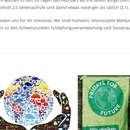
t wurden in den 28 Tagen des Februars 88.576 Seiten aufgerufen
chnitt 2,5 Seitenaufrufe und damit etwas niedriger als üblich (3.1).
nken uns für Ihr Interesse. Wir sind motiviert, interessante Meld
nen zu den Schwerpunkten Schöpfungsverantwortung und Sozialra