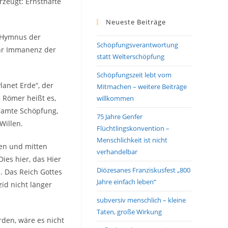
rzeugt: Ernsthafte
Neueste Beiträge
n Hymnus der
Schöpfungsverantwortung
Mehr Immanenz der
statt Welterschöpfung
Schöpfungszeit lebt vom
lanet Erde“, der
Mitmachen – weitere Beiträge
e Römer heißt es,
willkommen
esamte Schöpfung,
75 Jahre Genfer
Willen.
Flüchtlingskonvention –
Menschlichkeit ist nicht
hen und mitten
verhandelbar
ies hier, das Hier
Diözesanes Franziskusfest „800
. Das Reich Gottes
Jahre einfach leben“
id nicht länger
subversiv menschlich – kleine
Taten, große Wirkung
rden, wäre es nicht