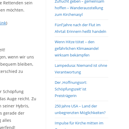
Zuflucht geben – gemeinsam
ie Rettenden sein
hoffen – Wanderausstellung
ehen möchten.
zum Kirchenasyl
Link
)
Fünf Jahre nach der Flut im
Ahrtal: Erinnern heißt handeln
Wenn Hitze tötet – den
gefährlichen Klimawandel
it!
wirksam bekämpfen
gen, wenn wir uns
s bequem bleiben,
Lampedusa: Niemand ist ohne
erschied zu
Verantwortung
Der ‚Hoffnungsort:
Schöpfungszeit‘ ist
er Schöpfung
Preisträgerin
das Auge reicht. Zu
 seiner Hybris,
250 Jahre USA – Land der
unbegrenzten Möglichkeiten?
ss gerade der
 alles
Impulse für Kirche mitten im
werfend!