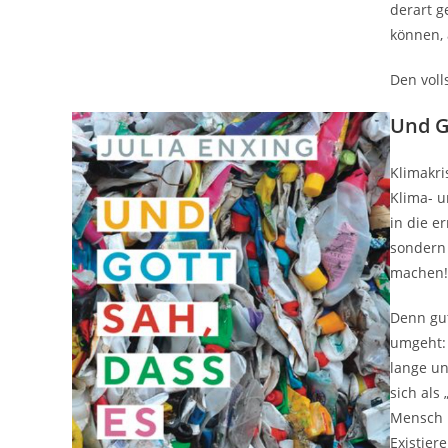
derart g
können, 
Den voll
Und G
Klimakri
Klima- u
in die e
sondern
machen!
Denn gut
umgeht: 
lange un
sich als
Mensch i
Existier