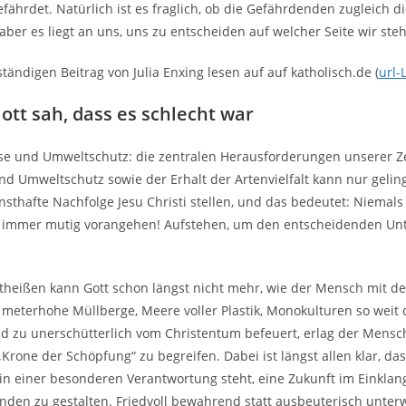
efährdet. Natürlich ist es fraglich, ob die Gefährdenden zugleich d
aber es liegt an uns, uns zu entscheiden auf welcher Seite wir st
ständigen Beitrag von Julia Enxing lesen auf auf katholisch.de (
url-
ott sah, dass es schlecht war
se und Umweltschutz: die zentralen Herausforderungen unserer Ze
nd Umweltschutz sowie der Erhalt der Artenvielfalt kann nur gelin
rnsthafte Nachfolge Jesu Christi stellen, und das bedeutet: Niemal
 immer mutig vorangehen! Aufstehen, um den entscheidenden Unt
heißen kann Gott schon längst nicht mehr, wie der Mensch mit d
meterhohe Müllberge, Meere voller Plastik, Monokulturen so weit 
d zu unerschütterlich vom Christentum befeuert, erlag der Mensch
 „Krone der Schöpfung“ zu begreifen. Dabei ist längst allen klar, da
n einer besonderen Verantwortung steht, eine Zukunft im Einklang
enden zu gestalten. Friedvoll bewahrend statt ausbeuterisch unter