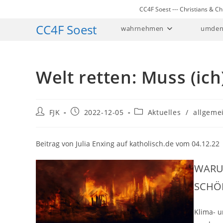
Zum
CC4F Soest --- Christians & 
Inhalt
CC4F Soest
wahrnehmen
umden
springen
Welt retten: Muss (ich)
Beitrags-
Beitrag
Beitrags-
FJK
2022-12-05
Aktuelles
/
allgeme
Autor:
veröffentlicht:
Kategorie:
Beitrag von Julia Enxing auf katholisch.de vom 04.12.22
WARU
SCHÖ
Klima- u