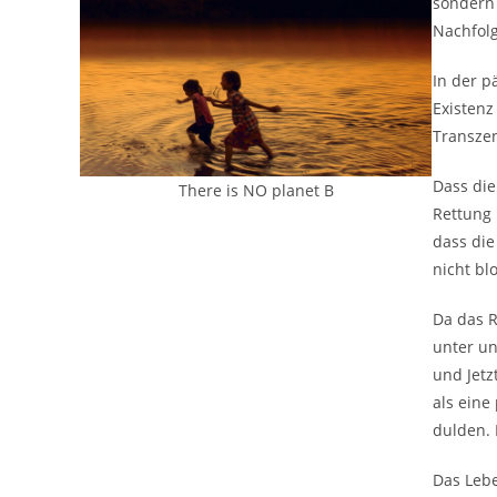
sondern 
Nachfolg
In der p
Existenz
Transzen
Dass die
There is NO planet B
Rettung 
dass die
nicht bl
Da das R
unter un
und Jetz
als eine
dulden. 
Das Lebe