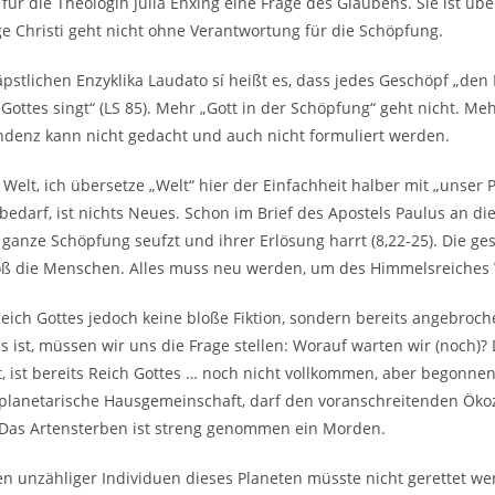
für die Theologin Julia Enxing eine Frage des Glaubens. Sie ist übe
e Christi geht nicht ohne Verantwortung für die Schöpfung.
äpstlichen Enzyklika Laudato sí heißt es, dass jedes Geschöpf „de
 Gottes singt“ (LS 85). Mehr „Gott in der Schöpfung“ geht nicht. 
denz kann nicht gedacht und auch nicht formuliert werden.
 Welt, ich übersetze „Welt“ hier der Einfachheit halber mit „unser P
bedarf, ist nichts Neues. Schon im Brief des Apostels Paulus an di
 ganze Schöpfung seufzt und ihrer Erlösung harrt (8,22-25). Die g
oß die Menschen. Alles muss neu werden, um des Himmelsreiches 
eich Gottes jedoch keine bloße Fiktion, sondern bereits angebroc
s ist, müssen wir uns die Frage stellen: Worauf warten wir (noch)? D
t, ist bereits Reich Gottes … noch nicht vollkommen, aber begonnen
 planetarische Hausgemeinschaft, darf den voranschreitenden Ökoz
Das Artensterben ist streng genommen ein Morden.
n unzähliger Individuen dieses Planeten müsste nicht gerettet we