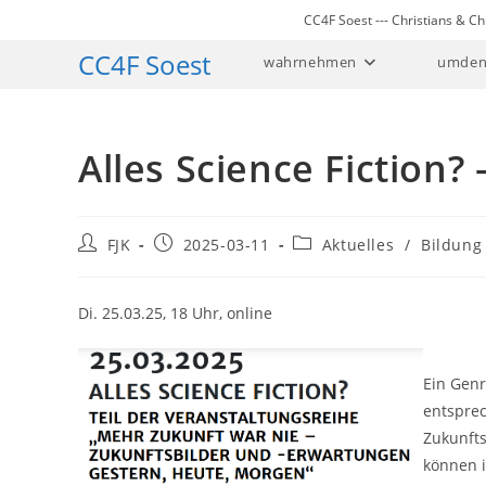
Zum
CC4F Soest --- Christians & 
Inhalt
CC4F Soest
wahrnehmen
umden
springen
Alles Science Fiction
Beitrags-
Beitrag
Beitrags-
FJK
2025-03-11
Aktuelles
/
Bildung
Autor:
veröffentlicht:
Kategorie:
Di. 25.03.25, 18 Uhr, online
Ein Genr
entspre
Zukunfts
können i