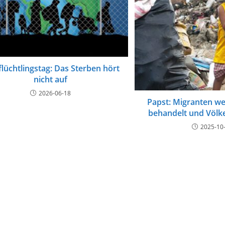
flüchtlingstag: Das Sterben hört
nicht auf
2026-06-18
Papst: Migranten we
behandelt und Völk
2025-10