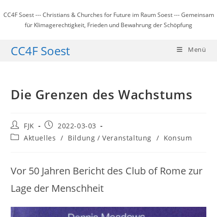
Zum
CC4F Soest --- Christians & Churches for Future im Raum Soest --- Gemeinsam
Inhalt
für Klimagerechtigkeit, Frieden und Bewahrung der Schöpfung
springen
CC4F Soest
Menü
Die Grenzen des Wachstums
Beitrags-
Beitrag
FJK
2022-03-03
Autor:
veröffentlicht:
Beitrags-
Aktuelles
/
Bildung / Veranstaltung
/
Konsum
Kategorie:
Vor 50 Jahren Bericht des Club of Rome zur
Lage der Menschheit