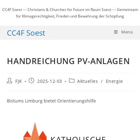
Zum
CC4F Soest --- Christians & Churches for Future im Raum Soest --- Gemeinsam
Inhalt
für Klimagerechtigkeit, Frieden und Bewahrung der Schöpfung
springen
CC4F Soest
Menü
HANDREICHUNG PV-ANLAGEN
Beitrags-
Beitrag
Beitrags-
FJK
2025-12-03
Aktuelles
/
Energie
Autor:
veröffentlicht:
Kategorie:
Bistums Limburg bietet Orientierungshilfe