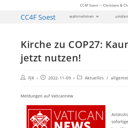
Zum
CC4F Soest --- Christians & 
Inhalt
CC4F Soest
wahrnehmen
umden
springen
Kirche zu COP27: Kaum
jetzt nutzen!
Beitrags-
Beitrag
Beitrags-
FJK
2022-11-09
Aktuelles
/
allgeme
Autor:
veröffentlicht:
Kategorie:
Meldungen auf Vaticannew
Anlässli
sofortig