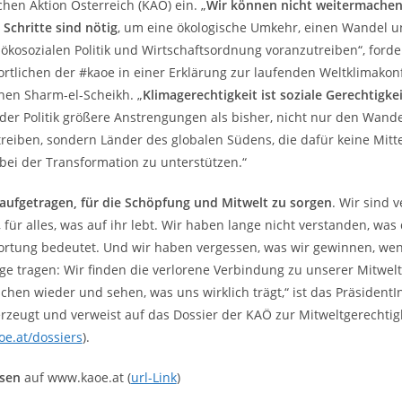
chen Aktion Österreich (KAÖ) ein. „
Wir können nicht weitermachen 
 Schritte sind nötig
, um eine ökologische Umkehr, einen Wandel 
 ökosozialen Politik und Wirtschaftsordnung voranzutreiben“, forde
rtlichen der #kaoe in einer Erklärung zur laufenden Weltklimakon
hen Sharm-el-Scheikh. „
Klimagerechtigkeit ist soziale Gerechtigkei
der Politik größere Anstrengungen als bisher, nicht nur den Wande
reiben, sondern Länder des globalen Südens, die dafür keine Mitt
bei der Transformation zu unterstützen.“
 aufgetragen, für die Schöpfung und Mitwelt zu sorgen
. Wir sind v
, für alles, was auf ihr lebt. Wir haben lange nicht verstanden, was
rtung bedeutet. Und wir haben vergessen, was wir gewinnen, wen
ge tragen: Wir finden die verlorene Verbindung zu unserer Mitwel
hen wieder und sehen, was uns wirklich trägt,“ ist das Präsident
zeugt und verweist auf das Dossier der KAÖ zur Mitweltgerechtig
e.at/dossiers
).
esen
auf www.kaoe.at (
url-Link
)