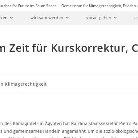
Churches for Future im Raum Soest --- Gemeinsam für Klimagerechtigkeit, Friede
ken
wirksam werden
voran gehen
a
 Zeit für Kurskorrektur, 
in Klimagerechtigkeit
ch des Klimagipfels in Ägypten hat Kardinalstaatssekretär Pietro Pa
es und gemeinsames Handeln angemahnt, um die sozio-ökologische