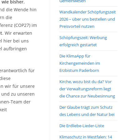
Gemeinwesen
wie bisher.
und die Wende hin
Wandkalender Schöpfungszeit
rn die
2026 – über uns bestellen und
ferenz (COP27) im
Preisvorteil nutzen
t
. Wir erwarten
Schöpfungszeit: Werbung
l hier bei uns
erfolgreich gestartet
el aufbringen
Die KlimaApp für
Kirchengemeinden im
erantwortlich für
Erzbistum Paderborn
 diese
Kirche, wozu bist du da? Vor
n wir für unsere
der Verwaltungsreform liegt
t und zu unseren
die Chance zur Neubesinnung
Innen-Team der
Der Glaube trägt zum Schutz
keit
des Lebens und der Natur bei
Die Erdliebe-Lieder-Liste
Klimaschutz in Westfalen: 14