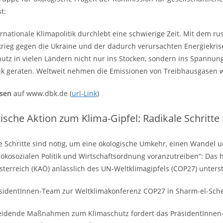
t:
ernationale Klimapolitik durchlebt eine schwierige Zeit. Mit dem ru
krieg gegen die Ukraine und der dadurch verursachten Energiekrise
utz in vielen Ländern nicht nur ins Stocken, sondern ins Spannun
ik geraten. Weltweit nehmen die Emissionen von Treibhausgasen we
esen
auf www.dbk.de (
url-Link
)
ische Aktion zum Klima-Gipfel: Radikale Schritte 
e Schritte sind nötig, um eine ökologische Umkehr, einen Wandel 
 ökosozialen Politik und Wirtschaftsordnung voranzutreiben“: Das h
sterreich (KAÖ) anlässlich des UN-Weltklimagipfels (COP27) unterst
sidentInnen-Team zur Weltklimakonferenz COP27 in Sharm-el-Sch
eidende Maßnahmen zum Klimaschutz fordert das PräsidentInnen