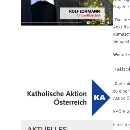
Fragen is
„Die int
Angriffs
Klimasch
Geopolit
Weiterl
Kathol
„Radikal
zu einer
Aktion Ö
KAÖ-Prä
Einschn