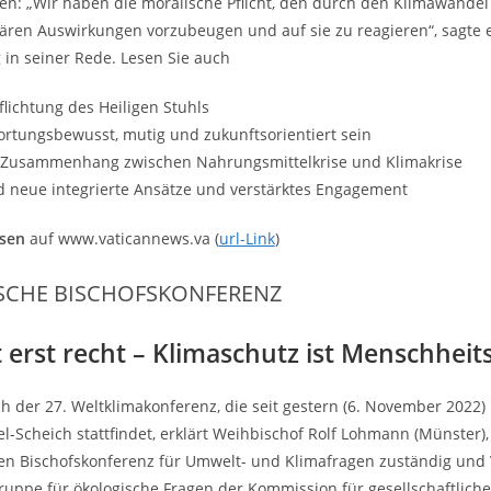
en: „Wir haben die moralische Pflicht, den durch den Klimawandel
ren Auswirkungen vorzubeugen und auf sie zu reagieren“, sagte 
 in seiner Rede. Lesen Sie auch
flichtung des Heiligen Stuhls
rtungsbewusst, mutig und zukunftsorientiert sein
r Zusammenhang zwischen Nahrungsmittelkrise und Klimakrise
 neue integrierte Ansätze und verstärktes Engagement
esen
auf www.vaticannews.va (
url-Link
)
SCHE BISCHOFSKONFERENZ
t erst recht – Klimaschutz ist Menschheit
ch der 27. Weltklimakonferenz, die seit gestern (6. November 2022)
l-Scheich stattfindet, erklärt Weihbischof Rolf Lohmann (Münster),
n Bischofskonferenz für Umwelt- und Klimafragen zuständig und 
ruppe für ökologische Fragen der Kommission für gesellschaftliche