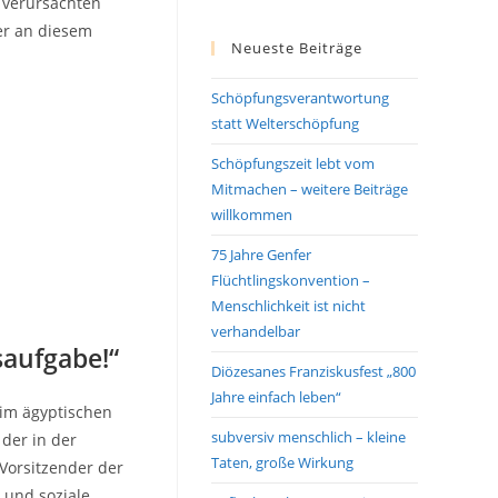
 verursachten
er an diesem
Neueste Beiträge
Schöpfungsverantwortung
statt Welterschöpfung
Schöpfungszeit lebt vom
Mitmachen – weitere Beiträge
willkommen
75 Jahre Genfer
Flüchtlingskonvention –
Menschlichkeit ist nicht
verhandelbar
saufgabe!“
Diözesanes Franziskusfest „800
Jahre einfach leben“
 im ägyptischen
subversiv menschlich – kleine
 der in der
Taten, große Wirkung
Vorsitzender der
 und soziale