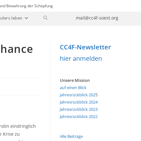
n und Bewahrung der Schöpfung
Website-
mail@cc4f-soest.org
nders leben
Suche
umschalten
Chance
CC4F-Newsletter
hier anmelden
Unsere Mission
auf einen Blick
Jahresrückblick 202
5
Jahresrückblick 2024
Jahresrückblick 2023
Jahresrückblick 2022
rolin eindringlich
 Krise zu
Alle Beiträge