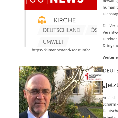
bewältig
humanitä
Dienstag
Die Verp
Verantwo
Direkte
Dringend
https://klimanotstand-soest.info/
Weiterl
DEUT
„Jetz
Anlässli
Scharm e
Deutsche
Arbeitsg