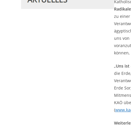
Katholis
Radikale
zu einer
Verantwo
ägyptisc
uns von 
voranzut
können, 
„
Uns ist
die Erde
Verantwo
Erde Sor
Mitmensc
KAÖ über
(
www.kao
Weiterl