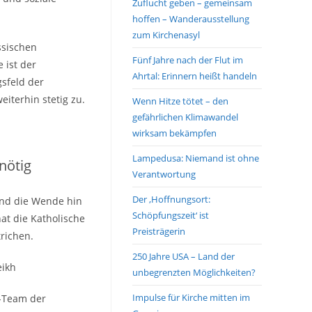
Zuflucht geben – gemeinsam
hoffen – Wanderausstellung
zum Kirchenasyl
ssischen
Fünf Jahre nach der Flut im
 ist der
Ahrtal: Erinnern heißt handeln
gsfeld der
iterhin stetig zu.
Wenn Hitze tötet – den
gefährlichen Klimawandel
wirksam bekämpfen
Lampedusa: Niemand ist ohne
nötig
Verantwortung
Der ‚Hoffnungsort:
und die Wende hin
Schöpfungszeit‘ ist
at die Katholische
Preisträgerin
richen.
250 Jahre USA – Land der
eikh
unbegrenzten Möglichkeiten?
Impulse für Kirche mitten im
-Team der