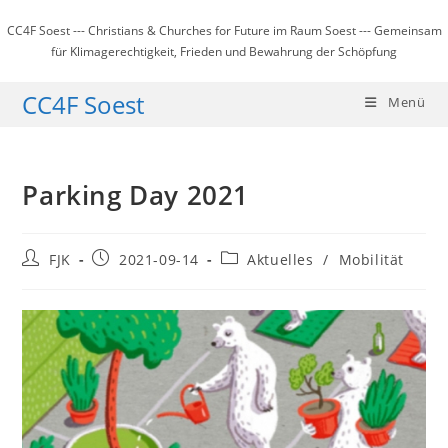
Zum
CC4F Soest --- Christians & Churches for Future im Raum Soest --- Gemeinsam
Inhalt
für Klimagerechtigkeit, Frieden und Bewahrung der Schöpfung
springen
CC4F Soest
Menü
Parking Day 2021
Beitrags-
Beitrag
Beitrags-
FJK
2021-09-14
Aktuelles
/
Mobilität
Autor:
veröffentlicht:
Kategorie: