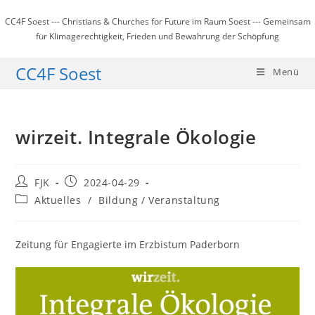
Zum
CC4F Soest --- Christians & Churches for Future im Raum Soest --- Gemeinsam
Inhalt
für Klimagerechtigkeit, Frieden und Bewahrung der Schöpfung
springen
CC4F Soest
Menü
wirzeit. Integrale Ökologie
Beitrags-
Beitrag
FJK
2024-04-29
Autor:
veröffentlicht:
Beitrags-
Aktuelles
/
Bildung / Veranstaltung
Kategorie:
Zeitung für Engagierte im Erzbistum Paderborn