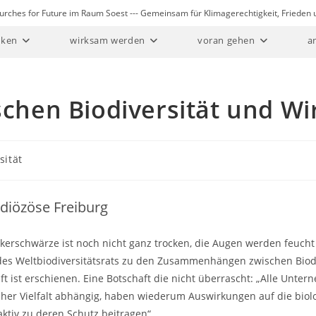
Churches for Future im Raum Soest --- Gemeinsam für Klimagerechtigkeit, Friede
ken
wirksam werden
voran gehen
a
en Biodiversität und Wir
sität
zdiözöse Freiburg
kerschwärze ist noch nicht ganz trocken, die Augen werden feucht
des Weltbiodiversitätsrats zu den Zusammenhängen zwischen Biod
ft ist erschienen. Eine Botschaft die nicht überrascht: „Alle Unte
cher Vielfalt abhängig, haben wiederum Auswirkungen auf die biolo
ktiv zu deren Schutz beitragen“.