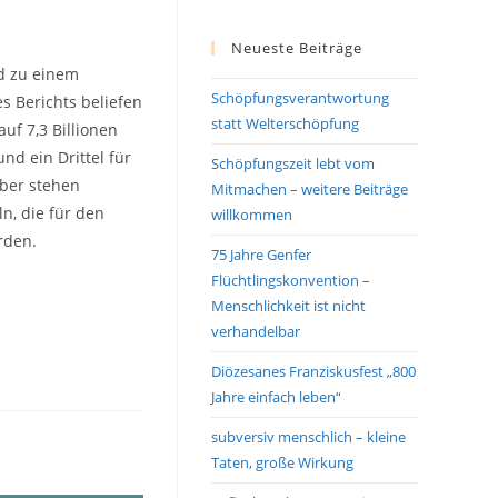
Neueste Beiträge
d zu einem
Schöpfungsverantwortung
es Berichts beliefen
statt Welterschöpfung
uf 7,3 Billionen
und ein Drittel für
Schöpfungszeit lebt vom
über stehen
Mitmachen – weitere Beiträge
ln, die für den
willkommen
rden.
75 Jahre Genfer
Flüchtlingskonvention –
Menschlichkeit ist nicht
verhandelbar
Diözesanes Franziskusfest „800
Jahre einfach leben“
subversiv menschlich – kleine
Taten, große Wirkung