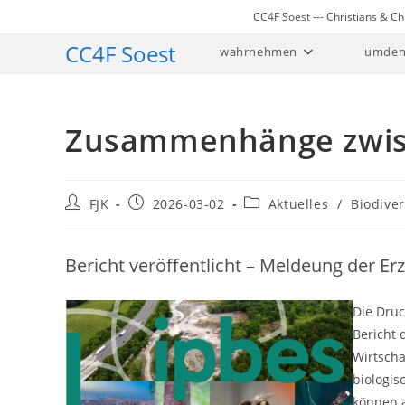
Zum
CC4F Soest --- Christians & 
Inhalt
CC4F Soest
wahrnehmen
umden
springen
Zusammenhänge zwisch
Beitrags-
Beitrag
Beitrags-
FJK
2026-03-02
Aktuelles
/
Biodiver
Autor:
veröffentlicht:
Kategorie:
Bericht veröffentlicht – Meldeung der Er
Die Druc
Bericht 
Wirtscha
biologis
können a