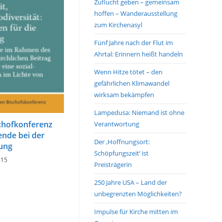
Zuflucht geben – gemeinsam
hoffen – Wanderausstellung
zum Kirchenasyl
Fünf Jahre nach der Flut im
Ahrtal: Erinnern heißt handeln
Wenn Hitze tötet – den
gefährlichen Klimawandel
wirksam bekämpfen
Lampedusa: Niemand ist ohne
schofkonferenz
Verantwortung
ende bei der
Der ‚Hoffnungsort:
ung
Schöpfungszeit‘ ist
-15
Preisträgerin
250 Jahre USA – Land der
unbegrenzten Möglichkeiten?
Impulse für Kirche mitten im