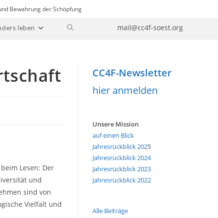
n und Bewahrung der Schöpfung
Website-
mail@cc4f-soest.org
nders leben
Suche
umschalten
tschaft
CC4F-Newsletter
hier anmelden
Unsere Mission
auf einen Blick
Jahresrückblick 202
5
Jahresrückblick 2024
 beim Lesen: Der
Jahresrückblick 2023
iversität und
Jahresrückblick 2022
rnehmen sind von
gische Vielfalt und
Alle Beiträge