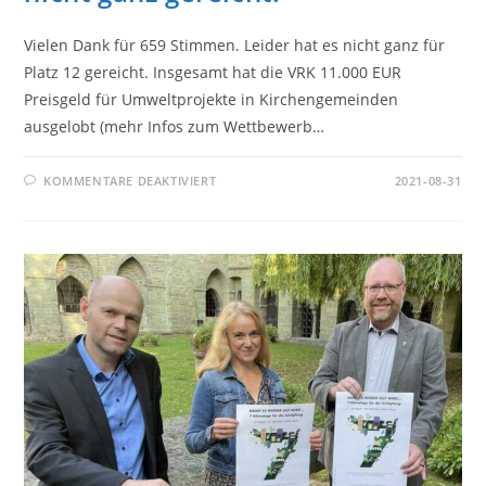
Vielen Dank für 659 Stimmen. Leider hat es nicht ganz für
Platz 12 gereicht. Insgesamt hat die VRK 11.000 EUR
Preisgeld für Umweltprojekte in Kirchengemeinden
ausgelobt (mehr Infos zum Wettbewerb…
FÜR
KOMMENTARE DEAKTIVIERT
2021-08-31
WIR
BEDANKEN
UNS
FÜR
DIE
STIMMEN
FÜR
DEN
WETTBEWERB
„GEMEINDEGRÜN“
–
LEIDER
HAT
ES
NICHT
GANZ
GEREICHT.