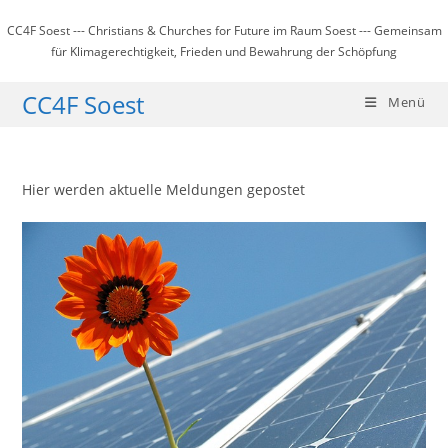
Zum
CC4F Soest --- Christians & Churches for Future im Raum Soest --- Gemeinsam
Inhalt
für Klimagerechtigkeit, Frieden und Bewahrung der Schöpfung
springen
CC4F Soest
Menü
Hier werden aktuelle Meldungen gepostet