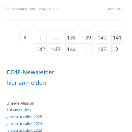
FÜR
KOMMENTARE DEAKTIVIERT
2021-08-22
VOR
3
JAHREN
STARTETE
GRETA
THUNBERG
MIT
1
…
138
139
140
141
Zur vorherigen Seite
DEN
„SKOLSTREJKFÖRKLIMATET“
142
143
144
…
146
Zur näch
CC4F-Newsletter
hier anmelden
Unsere Mission
auf einen Blick
Jahresrückblick 202
5
Jahresrückblick 2024
Jahresrückblick 2023