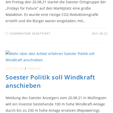
Am Freitag den 20.08.21 startet die Soester Ortsgruppe der
„Fridays for Future“ auf den Marktplatz eine große
Malaktion. Es wurde eine riesige CO2-Reduktionsgrafik
erstellt und die Bürger waren eingeladen, mit…
FÜR
KOMMENTARE DEAKTIVIERT
2021-08-22
GROSSE M
ALAKTION D
ER „
FRIDAYS F
OR F
UTURE“ A
UF D
EN M
ARKTPLATZ
AKTUELLES
/
ENERGIE
Soester Politik soll Windkraft
anschieben
Meldung des Soester Anzeigers vom 20.08.21 In Müllingsen
will ein Investor bestehende 100 m hohe Windkraft-Anlage
durch bis zu 230 m hohe Anlage ersetzen (Repowering).