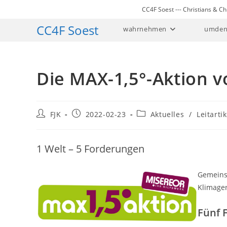
Zum
CC4F Soest --- Christians & 
Inhalt
CC4F Soest
wahrnehmen
umden
springen
Die MAX-1,5°-Aktion 
Beitrags-
Beitrag
Beitrags-
FJK
2022-02-23
Aktuelles
/
Leitartik
Autor:
veröffentlicht:
Kategorie:
1 Welt – 5 Forderungen
Gemeinsa
Klimager
Fünf 