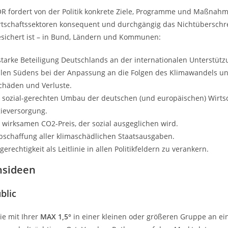
 fordert von der Politik konkrete Ziele, Programme und Maßnahm
rtschaftssektoren konsequent und durchgängig das Nichtüberschre
esichert ist – in Bund, Ländern und Kommunen:
starke Beteiligung Deutschlands an der internationalen Unterstüt
len Südens bei der Anpassung an die Folgen des Klimawandels un
chäden und Verluste.
 sozial-gerechten Umbau der deutschen (und europäischen) Wirts
ieversorgung.
 wirksamen CO2-Preis, der sozial ausgeglichen wird.
bschaffung aller klimaschädlichen Staatsausgaben.
gerechtigkeit als Leitlinie in allen Politikfeldern zu verankern.
nsideen
blic
ie mit Ihrer
MAX 1,5°
in einer kleinen oder größeren Gruppe an ei