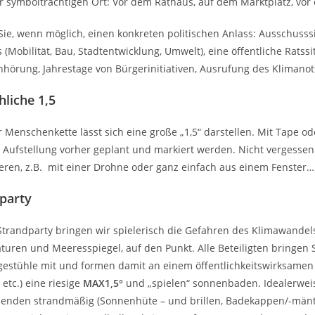
 symbolträchtigen Ort: Vor dem Rathaus, auf dem Marktplatz, vor
ie, wenn möglich, einen konkreten politischen Anlass: Ausschusss
s (Mobilität, Bau, Stadtentwicklung, Umwelt), eine öffentliche Ratssi
hörung, Jahrestage von Bürgerinitiativen, Ausrufung des Klimano
liche 1,5
r Menschenkette lässt sich eine große „1,5“ darstellen. Mit Tape o
 Aufstellung vorher geplant und markiert werden. Nicht vergessen
ieren, z.B. mit einer Drohne oder ganz einfach aus einem Fenster…
party
Strandparty bringen wir spielerisch die Gefahren des Klimawandels
uren und Meeresspiegel, auf den Punkt. Alle Beteiligten bringen
gestühle mit und formen damit an einem öffentlichkeitswirksamen P
 etc.) eine riesige
MAX
1,5°
und „spielen“ sonnenbaden.
Idealerweis
nden strandmäßig (Sonnenhüte – und brillen, Badekappen/-mänte