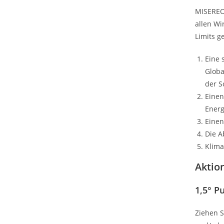
MISEREOR
allen Wi
Limits g
Eine 
Globa
der S
Einen
Energ
Einen
Die A
Klima
Aktio
1,5° Pu
Ziehen S