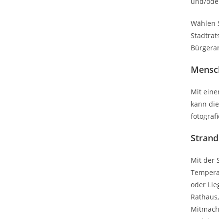
und/oder
Wählen S
Stadtrat
Bürgeran
Mensch
Mit eine
kann die
fotograf
Strand
Mit der 
Temperat
oder Lie
Rathaus,
Mitmache