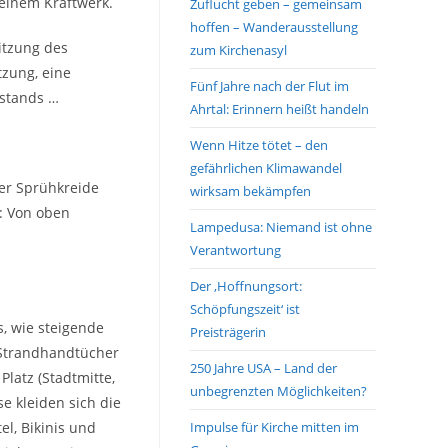
 einem Kraftwerk.
Zuflucht geben – gemeinsam
hoffen – Wanderausstellung
itzung des
zum Kirchenasyl
tzung, eine
Fünf Jahre nach der Flut im
tstands …
Ahrtal: Erinnern heißt handeln
Wenn Hitze tötet – den
gefährlichen Klimawandel
der Sprühkreide
wirksam bekämpfen
: Von oben
Lampedusa: Niemand ist ohne
Verantwortung
Der ‚Hoffnungsort:
Schöpfungszeit‘ ist
, wie steigende
Preisträgerin
 Strandhandtücher
250 Jahre USA – Land der
latz (Stadtmitte,
unbegrenzten Möglichkeiten?
e kleiden sich die
l, Bikinis und
Impulse für Kirche mitten im