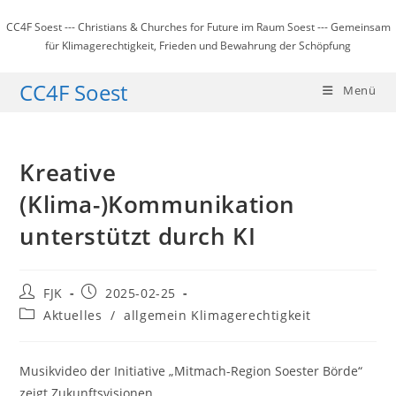
Zum
CC4F Soest --- Christians & Churches for Future im Raum Soest --- Gemeinsam
Inhalt
für Klimagerechtigkeit, Frieden und Bewahrung der Schöpfung
springen
CC4F Soest
Menü
Kreative
(Klima-)Kommunikation
unterstützt durch KI
Beitrags-
Beitrag
FJK
2025-02-25
Autor:
veröffentlicht:
Beitrags-
Aktuelles
/
allgemein Klimagerechtigkeit
Kategorie:
Musikvideo der Initiative „Mitmach-Region Soester Börde“
zeigt Zukunftsvisionen