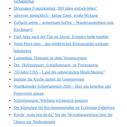
verhandelbar
Diözesanes Franziskusfest „800 Jahre einfach leben“
subversiv menschlich – kleine Taten, große Wirkung
Zuflucht geben – gemeinsam hoffen – Wanderausstellung zum
Kirchenasyl
Fünf Jahre nach der Flut im Ahrtal: Erinnern heißt handeln
Wenn Hitze tötet – den gefährlichen Klimawandel wirksam
bekämpfen
Lampedusa: Niemand ist ohne Verantwortung
Der ‚Hoffnungsort: Schöpfungszeit‘ ist Preisträgerin
250 Jahre USA – Land der unbegrenzten Möglichkeiten?
Impulse für Kirche mitten im Gemeinwesen
Wandkalender Schöpfungszeit 2026 – über uns bestellen und
Preisvorteil nutzen
Schöpfungszeit: Werbung erfolgreich gestartet
Die KlimaApp für Kirchengemeinden im Erzbistum Paderborn
Kirche, wozu bist du da? Vor der Verwaltungsreform liegt die
Chance zur Neubesinnung