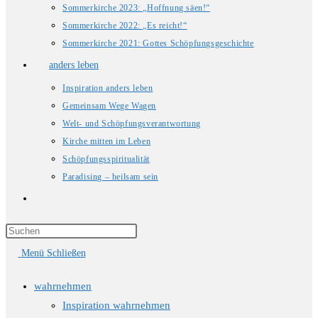
Sommerkirche 2023: „Hoffnung säen!“
Sommerkirche 2022: „Es reicht!“
Sommerkirche 2021: Gottes Schöpfungsgeschichte
anders leben
Inspiration anders leben
Gemeinsam Wege Wagen
Welt- und Schöpfungsverantwortung
Kirche mitten im Leben
Schöpfungsspiritualität
Paradising – heilsam sein
Website-
Suche
Press
Escape
umschalten
Menü
Schließen
to
close
wahrnehmen
the
Inspiration wahrnehmen