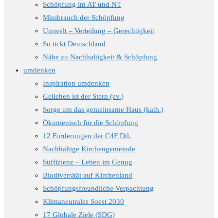
search
Schöpfung im AT und NT
panel.
Missbrauch der Schöpfung
Umwelt – Verteilung – Gerechtigkeit
So tickt Deutschland
Nähe zu Nachhaltigkeit & Schöpfung
umdenken
Inspiration umdenken
Geliehen ist der Stern (ev.)
Sorge um das gemeinsame Haus (kath.)
Ökumenisch für die Schöpfung
12 Forderungen der C4F Dtl.
Nachhaltige Kirchengemeinde
Suffizienz – Leben im Genug
Biodiversität auf Kirchenland
Schöpfungsfreundliche Verpachtung
Klimaneutrales Soest 2030
17 Globale Ziele (SDG)