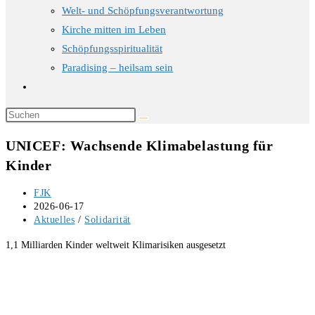
Welt- und Schöpfungsverantwortung
Kirche mitten im Leben
Schöpfungsspiritualität
Paradising – heilsam sein
Website-
Suche
Diese
umschalten
Website
UNICEF: Wachsende Klimabelastung für
durchsuchen
Kinder
Beitrags-
FJK
Autor:
Beitrag
2026-06-17
veröffentlicht:
Beitrags-
Aktuelles
/
Solidarität
Kategorie:
1,1 Milliarden Kinder weltweit Klimarisiken ausgesetzt